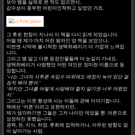
보아 뱀을 실제로 본 적도 없으면서,
감수성이 풍부한 어린이인척하고 싶었던 거죠.
그 후로 한참이 지나서 이 책을 다시 읽게 되었습니다.
어릴 땐 제가 마치 어린 왕자인 양 책을 보았으나,
이번엔 사막에 불시착한 생텍쥐페리가 더 가깝게 느껴집
니다.
그리고 뱀 말고 다른 등장인물들에 더 눈길이 가네요.
생택쥐베리가 사랑했던 어떤 여인은 장미란 이름으로 등
장합니다.
‘나는 그녀의 서투른 속임수 따위에도 애정이 녹아 있단 걸
짐작 해야 했어.’
‘하지만 그녀를 어떻게 사랑해야 할지 알기엔 너무 어렸었
지.’
그리고는 이웃 행성에 사는 이들에 관해 이야기합니다.
책에선 ‘어른’이라고 표현하지만,
제가 생각하기엔 그들은 그저 나이만 먹었을 뿐. 어른으로
성장하진 못했습니다.
권력, 돈, 지식, 허영, 후회에 집착하거나, 아무런 방향도 없
이 살아가는 사람.