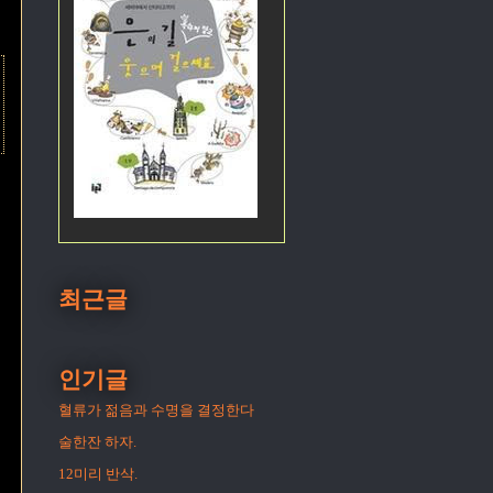
최근글
인기글
혈류가 젊음과 수명을 결정한다
술한잔 하자.
12미리 반삭.