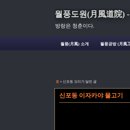
월풍도원(月風道院) - Deli
방랑은 청춘이다.
월풍(月風) 소개
월풍공방 (月風工
홈
» 신포동 꼬리가 달린 글
신포동 이자카야 물고기