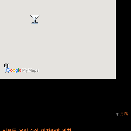
by
月風
,
신포동
,
요리 주점
,
이자카야
,
인천