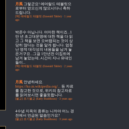
月風
그렇군요! 에머랄드 테블릿으
로부터 얻으신게 많으시다니 축하
드립니다.
[책] 에메랄드 태블릿 (Emerald Tablet)
·
1 year
ago
박준수
아닙니다. 어마한 책이죠...1
만 년 초고대문명에 대한 책을 다 읽
고 그 책을 보면 오버랩되는 것이 상
당히 많다는 것을 알게 됩니다. 엄청
난 영적 대각성의 내용들을 남겨 놓
은거구요...그걸 1만년전 이집트에
남겨 놓았는데..시간이 지나 유대인
들이...
[책] 에메랄드 태블릿 (Emerald Tablet)
·
2 years
ago
月風
안녕하세요.
https://ko.m.wikipedia.org/...
등 자료
를 참고한 것으로, 위키의 참고자료
를 읽어보시면 좋을듯합니다.
[불교] 초기불교 (Early Buddhism)
·
3 years ago
4수념
지옥의 종류는 니까야 어느 경
전에서 언급된 말씀인가요?
[불교] 초기불교 (Early Buddhism)
·
3 years ago