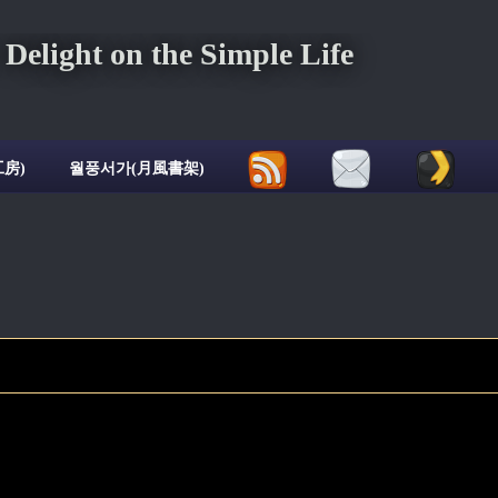
ght on the Simple Life
房)
월풍서가(月風書架)