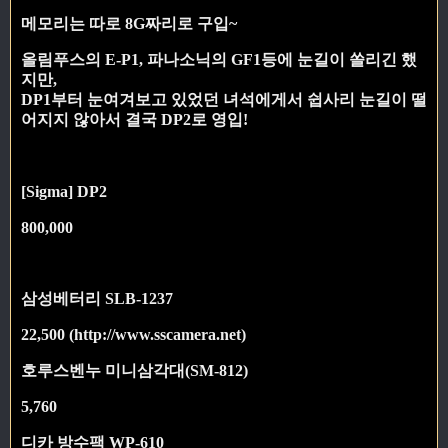
메모리는 따로 8G짜리로 구입~
올림푸스의 E-P1, 파나소닉의 GF1등에 눈길이 쏠리긴 했
지만,
DP1부터 눈여겨보고 있었던 녀석에게서 쉽사리 눈길이 떨
어지지 않아서 결국 DP2로 영입!
[Sigma] DP2
800,000
삼성베터리 SLB-1237
22,500 (http://www.sscamera.net)
호루스벤누 미니삼각대(SM-812)
5,760
디카 방수팩 WP-610