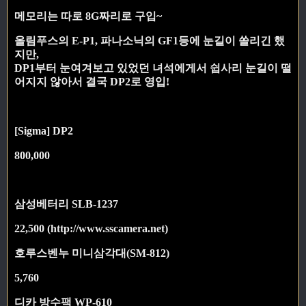
메모리는 따로 8G짜리로 구입~
올림푸스의 E-P1, 파나소닉의 GF1등에 눈길이 쏠리긴 했
지만,
DP1부터 눈여겨보고 있었던 녀석에게서 쉽사리 눈길이 떨
어지지 않아서 결국 DP2로 영입!
[Sigma] DP2
800,000
삼성베터리 SLB-1237
22,500 (http://www.sscamera.net)
호루스벤누 미니삼각대(SM-812)
5,760
디카 방수팩 WP-610