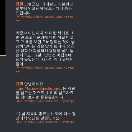
月風
그렇군요! 에머랄드 테블릿으
로부터 얻으신게 많으시다니 축하
드립니다.
[책] 에메랄드 태블릿 (Emerald Tablet)
·
1 year
ago
박준수
아닙니다. 어마한 책이죠...1
만 년 초고대문명에 대한 책을 다 읽
고 그 책을 보면 오버랩되는 것이 상
당히 많다는 것을 알게 됩니다. 엄청
난 영적 대각성의 내용들을 남겨 놓
은거구요...그걸 1만년전 이집트에
남겨 놓았는데..시간이 지나 유대인
물
들이...
[책] 에메랄드 태블릿 (Emerald Tablet)
·
2 years
ago
月風
안녕하세요.
https://ko.m.wikipedia.org/...
등 자료
를 참고한 것으로, 위키의 참고자료
를 읽어보시면 좋을듯합니다.
[불교] 초기불교 (Early Buddhism)
·
3 years ago
4수념
지옥의 종류는 니까야 어느 경
전에서 언급된 말씀인가요?
[불교] 초기불교 (Early Buddhism)
·
3 years ago