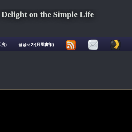
ght on the Simple Life
房)
월풍서가(月風書架)