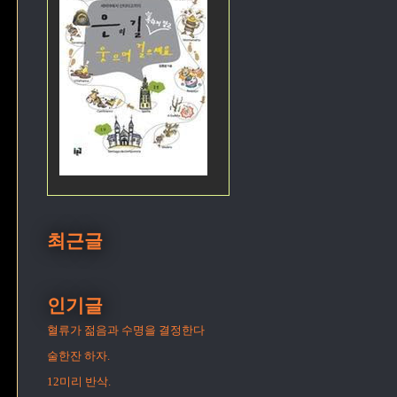
최근글
인기글
혈류가 젊음과 수명을 결정한다
술한잔 하자.
12미리 반삭.