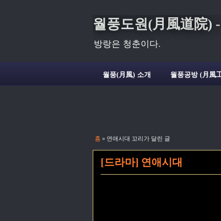
월풍도원(月風道院) - Deli
방랑은 청춘이다.
월풍(月風) 소개
월풍공방 (月風工
홈
» 연애시대 꼬리가 달린 글
[드라마] 연애시대