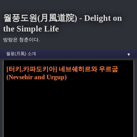
월풍도원(月風道院) - Delight on
the Simple Life
방랑은 청춘이다.
▼
[터키,카파도키아] 네브쉐히르와 우르굽
홈
» 우르굽 꼬리가 달린 글
(Nevsehir and Urgup)