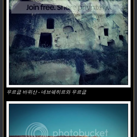
우르굽 바위산 - 네브쉐히르와 우르굽