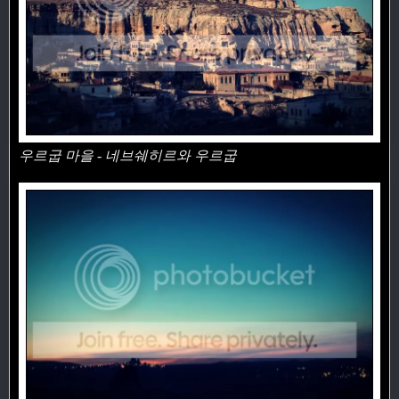
우르굽 마을 - 네브쉐히르와 우르굽