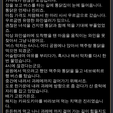
가격대가 괜찮은 모양입니다.
장을 보고 버스를 타는 길에 통닭집이 눈에 들어옵니다.
통닭은 언제나 진리죠.
마침 가격도 저렴해서 한 마리 사서 우르굽으로 갔습니다.
우르굽엔 유명한 와인셀러가 있으니,
괜찮은 녀석을 건지면 통닭과 함께 먹을 기대에 부풀었었
죠.
막상 와인셀러에 도착했을 땐 마음을 움직이는 와인을 못
찾아서 그냥 나왔어요.
'버스 막차는 6시니, 어디 공원에나 앉아서 맥주랑 통닭을
먹으면 되겠군.'
어슬렁대며 여유를 부리다가, 혹시나 해서 막차를 다시 한
번 물었습니다.
4시에 끊겼다는군요.
공원에서 먹으려고 했던 맥주와 통닭을 들고 네브쉐히르
행 버스를 탔습니다.
중간에 내려서 괴레메까지 걸어가기 위해서죠.
도로 한가운데 내려 괴레메 방향으로 좀 걷다가 산 중턱에
자리를 잡고 앉았습니다.
배가 고팠거든요.
해지는 카파도키아를 바라보며 먹는 치맥은 진리였습니
다.
든든하게 먹고 나니 괴레메 까지 걸어 가는 길이 힘들지도