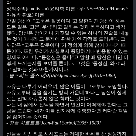
다.
정의주의(emotivism) 윤리학 이론 : 우~!/와~!(Boo!/Hooray!:
야유와 환호) 이론
만일 당신이 “고문은 잘못이다”고 말한다면 당신이 하는
모든 일은 ‘고문, 우~!’라고 말하는 것과 동등하다고 생각
했다. 당신은 참이거나 거짓일 수 있는 하나의 진술을 내놓
는 것이 아니라 그 문제에 관한 개인 감정을 드러낸다. 그
까닭은 “고문은 잘못이다”가 정의에 의해 참이 아니기 때
문이다. 또한 우리가 사실로서 증명하거나 반증할 수 있는
명제도 아니다. “동정심은 좋다”고 말할 때 당신은 다만 어
떻게 느끼는지를 보여줄 뿐이다. 그것은 ‘동정심, 와~!’라
고 말하는 것과 마찬가지이다.
- 앨프리드 줄스 에이어(Alfred Jules Ayer)[1910~1989]
자유는 다루기 어려우며, 많은 이들이 그로부터 도망친다.
자유로부터 몸을 숨기는 방식 가운데 하나는 당신이 실제
로는 전혀 자유롭지 않은 척하는 것이다.
나는 내 삶에서 선택을 하면서 인간이 어떠해야 한다는 그
림을 그린다. 내가 이를 진지하게 수행한다면 커다란 책임
을 짊어지는 것이다.
- 장폴 사르트르(Jean-Paul Sartre)[1905~1980]
신들을 속인 죄로 시시포스는 거대한 바위를 산 정상까지