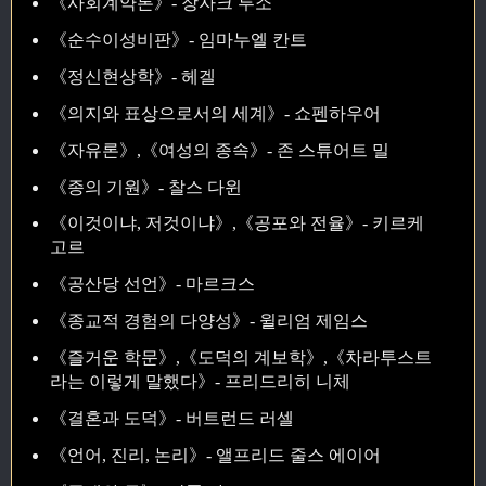
《사회계약론》- 장자크 루소
《순수이성비판》- 임마누엘 칸트
《정신현상학》- 헤겔
《의지와 표상으로서의 세계》- 쇼펜하우어
《자유론》,《여성의 종속》- 존 스튜어트 밀
《종의 기원》- 찰스 다윈
《이것이냐, 저것이냐》,《공포와 전율》- 키르케
고르
《공산당 선언》- 마르크스
《종교적 경험의 다양성》- 윌리엄 제임스
《즐거운 학문》,《도덕의 계보학》,《차라투스트
라는 이렇게 말했다》- 프리드리히 니체
《결혼과 도덕》- 버트런드 러셀
《언어, 진리, 논리》- 앨프리드 줄스 에이어