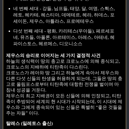
네 번째 세대 - 강들, 님프들, 태양, 달, 여명, 스튁스,
레토, 헤카테, 헤스티아, 데메테르, 헤라, 하데스, 포
세이돈, 제우스, 아틀라스, 프로메테우스
다섯 번째 세대 - 평화, 카리테스(우아들), 페르세포
네, 뮤즈들, 아폴론, 아르테미스, 아레스, 아테네, 헤
파이스토스, 헤르메스, 디오니소스
제우스의 승리로 이어지는 세 가지 결정적 사건
하늘의 생식력이 땅의 충고로 크로노스에 의해 종식되고,
크로노스의 지배하에 티탄족이 다스린다.
크로노스가 레아와 땅 그리고 하늘에게 속아서 제우스와
다른 다섯 신들의 탄생을 허용하게 되는데, 그들은 땅의 충
고로 올림포스로부터 티탄족에 대항한 전쟁을 벌이며 마
침내 성공을 거둔다.
제우스의 최고 지배권이 모든 신들에 의해 인정되고, 티탄
족이 추방되어 세계의 현 시대가 시작되는데, 이 시대에 제
우스와 그에게 종속되어 있는 신들은 특별히 “좋은 것들을
주는 자들” 이다.
탈레스 (밀레토스 출신)