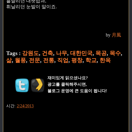
흩날리던 대팻밥과,
휘날리던 눈발이 말이죠.
by
月風
Tags :
강원도
,
건축
,
나무
,
대한민국
,
목공
,
목수
,
삶
,
월풍
,
전문
,
전통
,
직업
,
평창
,
학교
,
한옥
재미있게 읽으셨나요?
광고를 클릭해주시면,
블로그 운영에 큰 도움이 됩니다!
시간:
2/24/2013