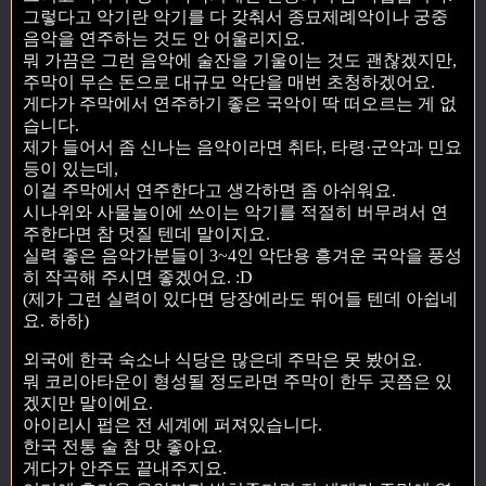
그렇다고 악기란 악기를 다 갖춰서 종묘제례악이나 궁중
음악을 연주하는 것도 안 어울리지요.
뭐 가끔은 그런 음악에 술잔을 기울이는 것도 괜찮겠지만,
주막이 무슨 돈으로 대규모 악단을 매번 초청하겠어요.
게다가 주막에서 연주하기 좋은 국악이 딱 떠오르는 게 없
습니다.
제가 들어서 좀 신나는 음악이라면 취타, 타령·군악과 민요
등이 있는데,
이걸 주막에서 연주한다고 생각하면 좀 아쉬워요.
시나위와 사물놀이에 쓰이는 악기를 적절히 버무려서 연
주한다면 참 멋질 텐데 말이지요.
실력 좋은 음악가분들이 3~4인 악단용 흥겨운 국악을 풍성
히 작곡해 주시면 좋겠어요. :D
(제가 그런 실력이 있다면 당장에라도 뛰어들 텐데 아쉽네
요. 하하)
외국에 한국 숙소나 식당은 많은데 주막은 못 봤어요.
뭐 코리아타운이 형성될 정도라면 주막이 한두 곳쯤은 있
겠지만 말이에요.
아이리시 펍은 전 세계에 퍼져있습니다.
한국 전통 술 참 맛 좋아요.
게다가 안주도 끝내주지요.