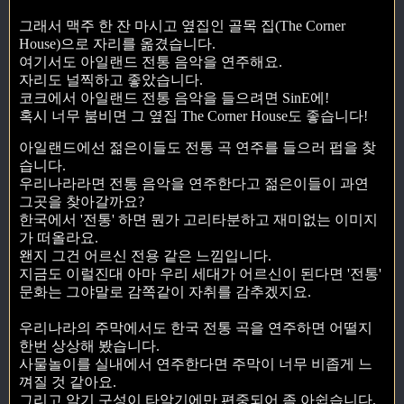
그래서 맥주 한 잔 마시고 옆집인 골목 집(The Corner
House)으로 자리를 옮겼습니다.
여기서도 아일랜드 전통 음악을 연주해요.
자리도 널찍하고 좋았습니다.
코크에서 아일랜드 전통 음악을 들으려면 SinE에!
혹시 너무 붐비면 그 옆집 The Corner House도 좋습니다!
아일랜드에선 젊은이들도 전통 곡 연주를 들으러 펍을 찾
습니다.
우리나라라면 전통 음악을 연주한다고 젊은이들이 과연
그곳을 찾아갈까요?
한국에서 '전통' 하면 뭔가 고리타분하고 재미없는 이미지
가 떠올라요.
왠지 그건 어르신 전용 같은 느낌입니다.
지금도 이럴진대 아마 우리 세대가 어르신이 된다면 '전통'
문화는 그야말로 감쪽같이 자취를 감추겠지요.
우리나라의 주막에서도 한국 전통 곡을 연주하면 어떨지
한번 상상해 봤습니다.
사물놀이를 실내에서 연주한다면 주막이 너무 비좁게 느
껴질 것 같아요.
그리고 악기 구성이 타악기에만 편중되어 좀 아쉽습니다.