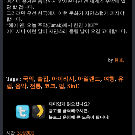
여기에 흥겨운 음악까지 받쳐준다면 전 세계가 주막에 열
광 할 겁니다.
그러려면 우선 한국에서 이런 문화가 자연스럽게 퍼저야
합니다.
“헤이 맨! 오늘 주막(Jumak)에서 한잔 어때?”
어디서나 이런 말이 자연스레 들릴 날이 오길 고대합니다.
by
月風
Tags :
국악
,
술집
,
아이리시
,
아일랜드
,
여행
,
유
럽
,
음악
,
전통
,
코크
,
펍
,
SinE
재미있게 읽으셨나요?
광고를 클릭해주시면,
블로그 운영에 큰 도움이 됩니다!
시간:
7/06/2012