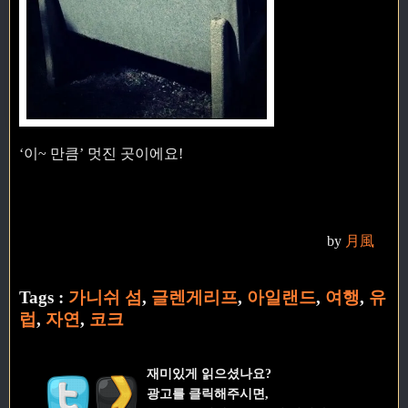
‘이~ 만큼’ 멋진 곳이에요!
by
月風
Tags :
가니쉬 섬
,
글렌게리프
,
아일랜드
,
여행
,
유
럽
,
자연
,
코크
재미있게 읽으셨나요?
광고를 클릭해주시면,