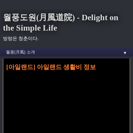
월풍도원(月風道院) - Delight on
the Simple Life
방랑은 청춘이다.
▼
[아일랜드] 아일랜드 생활비 정보
홈
» 코크 꼬리가 달린 글