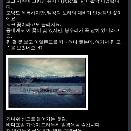
코크 서쪽이 고향인 퓨시아(Fuschia) 꽃이 활짝 피었습니
다.
모양도 독특하지만, 빨강과 보라의 대비가 인상적인 꽃이
에요.
코크 꽃이라고도 불리지요.
동네에도 이 꽃이 몇 있지만, 봉우리가 꼭 닫혀 있더라고
요.
핀 걸 못 보고 아일랜드를 떠나려나 했는데, 여기서 핀 모
습을 보았네요. :D
가니쉬 섬으로 들어가는 뱃길.
바다표범 가족이 드러누워 일광욕을 즐깁니다.
저 녀석들 얼굴은 언제 봐도 귀엽군요.