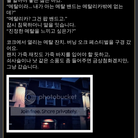
뭘 알아야 좋든 싫든 하죠.
“메탈이라... 내가 아는 메탈 밴드는 메탈리카밖에 없는
데?”
“메탈리카? 그건 팝 밴드고.”
잠시 침묵하더니 말을 잇습니다.
“진정한 메탈을 느끼고 싶은가?”
코크에서 열리는 메탈 잔치. 버닝 오크 페스티벌을 구경 갔
어요.
왠지 가죽 재킷도 가죽 바지를 입어야 할 듯하고,
쇠사슬이나 낫 같은 소품도 좀 들어주면 금상첨화겠지만,
그냥 갔습니다.