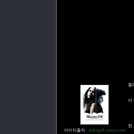
할
이
한
이미지출처
:
akdong2k.tistory.com