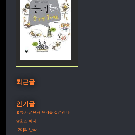
최근글
인기글
혈류가 젊음과 수명을 결정한다
술한잔 하자.
12미리 반삭.