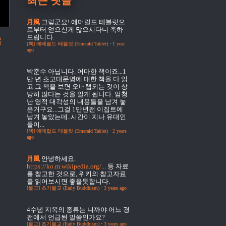
최근 댓글
月風
그렇군요! 에머랄드 테블릿으
로부터 얻으신게 많으시다니 축하
드립니다.
물
[책] 에메랄드 태블릿 (Emerald Tablet)
·
1 year
ago
박준수
아닙니다. 어마한 책이죠...1
만 년 초고대문명에 대한 책을 다 읽
고 그 책을 보면 오버랩되는 것이 상
당히 많다는 것을 알게 됩니다. 엄청
난 영적 대각성의 내용들을 남겨 놓
은거구요...그걸 1만년전 이집트에
남겨 놓았는데..시간이 지나 유대인
들이...
[책] 에메랄드 태블릿 (Emerald Tablet)
·
2 years
ago
月風
안녕하세요.
https://ko.m.wikipedia.org/...
등 자료
를 참고한 것으로, 위키의 참고자료
를 읽어보시면 좋을듯합니다.
[불교] 초기불교 (Early Buddhism)
·
3 years ago
4수념
지옥의 종류는 니까야 어느 경
전에서 언급된 말씀인가요?
[불교] 초기불교 (Early Buddhism)
·
3 years ago