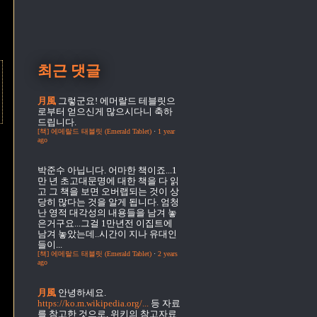
최근 댓글
月風
그렇군요! 에머랄드 테블릿으
로부터 얻으신게 많으시다니 축하
드립니다.
[책] 에메랄드 태블릿 (Emerald Tablet)
·
1 year
ago
박준수
아닙니다. 어마한 책이죠...1
만 년 초고대문명에 대한 책을 다 읽
고 그 책을 보면 오버랩되는 것이 상
당히 많다는 것을 알게 됩니다. 엄청
난 영적 대각성의 내용들을 남겨 놓
은거구요...그걸 1만년전 이집트에
남겨 놓았는데..시간이 지나 유대인
들이...
[책] 에메랄드 태블릿 (Emerald Tablet)
·
2 years
ago
月風
안녕하세요.
https://ko.m.wikipedia.org/...
등 자료
를 참고한 것으로, 위키의 참고자료