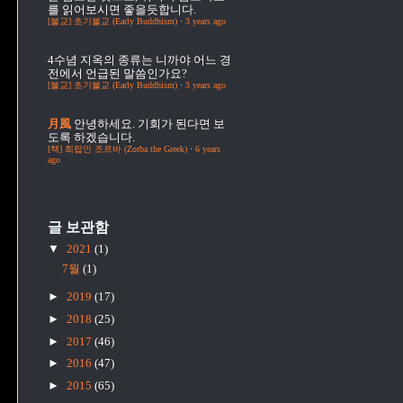
를 읽어보시면 좋을듯합니다.
[불교] 초기불교 (Early Buddhism)
·
3 years ago
4수념
지옥의 종류는 니까야 어느 경
전에서 언급된 말씀인가요?
[불교] 초기불교 (Early Buddhism)
·
3 years ago
月風
안녕하세요. 기회가 된다면 보
도록 하겠습니다.
[책] 희랍인 조르바 (Zorba the Greek)
·
6 years
ago
글 보관함
▼
2021
(1)
7월
(1)
►
2019
(17)
►
2018
(25)
►
2017
(46)
►
2016
(47)
►
2015
(65)