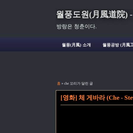
월풍도원(月風道院) - Deli
방랑은 청춘이다.
월풍(月風) 소개
월풍공방 (月風工
홈
» che 꼬리가 달린 글
[영화] 체 게바라 (Che - Stev