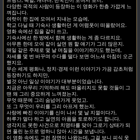
프랑스, 독일, 캐나다, 한국인이 모여서 보니,
다양한 국적의 사람이 등장하는 이 영화가 한층 가깝게 느
껴집니다.
여럿이 한 집에 모여서 지내는 모습에,
학교 다닐 때 기숙사 생활하던 게 어렴풋이 떠올랐어요.
영화 속에선 집을 같이 쓰고,
기숙사에선 한 방에서 함께 생활하는 게 좀 다르지요.
아무튼 한데 모여 같이 살면 뭔 할 얘기가 그리 많은지.
매일 같은 주제로 몇 날 며칠을 이야기하기도 했는데,
자세를 몇 번 바꾸며 수다를 떨다 보면 어느새 아침이 오곤
했지요.
무슨 세계 평화나, 정치·경제 이런 이야기가 가끔 감초처럼
등장하기도 하지만,
별것 아닌 일상 이야기가 대부분이었습니다.
지금은 아무리 기억하려 해도 떠올리지도 못할 것들이 그
땐 왜 그리 중요하게 느껴졌는지.
무엇 때문에 그리 숨넘어가게 웃었고.
또 그 무엇이 우리를 그리 아프게 했는지.
사랑에 빠진 이야기를 신이 나서 몇 날 지껄이다가,
하루가 멀다 하고 실연의 아픔을 토로하기도 합니다.
생각지도 못한 사건으로 치명타를 맞아 그로기 상태가 되
면 풀린 눈으로 멍하니 앉아 시간을 보냅니다.
이 영화 속에도 그런 장면이 나왔는데, 그걸 보니 피식 웃