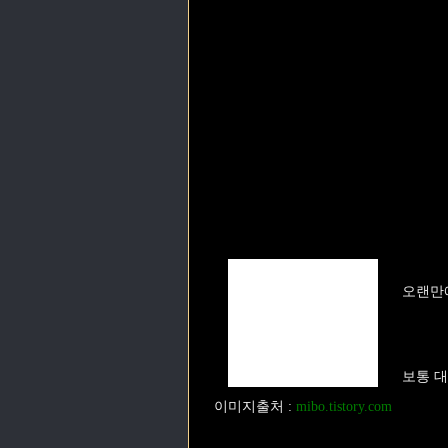
오랜만에
보통 
이미지출처
:
mibo.tistory.com