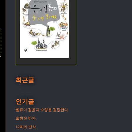
최근글
인기글
혈류가 젊음과 수명을 결정한다
술한잔 하자.
12미리 반삭.