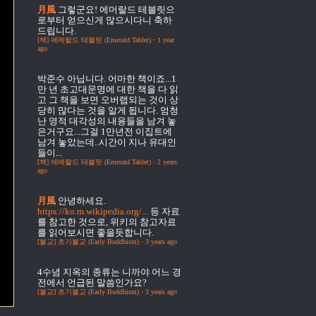
月風
그렇군요! 에머랄드 테블릿으
로부터 얻으신게 많으시다니 축하
드립니다.
[책] 에메랄드 태블릿 (Emerald Tablet)
·
1 year
ago
박준수
아닙니다. 어마한 책이죠...1
만 년 초고대문명에 대한 책을 다 읽
고 그 책을 보면 오버랩되는 것이 상
당히 많다는 것을 알게 됩니다. 엄청
난 영적 대각성의 내용들을 남겨 놓
은거구요...그걸 1만년전 이집트에
남겨 놓았는데..시간이 지나 유대인
들이...
[책] 에메랄드 태블릿 (Emerald Tablet)
·
2 years
ago
月風
안녕하세요.
https://ko.m.wikipedia.org/...
등 자료
를 참고한 것으로, 위키의 참고자료
를 읽어보시면 좋을듯합니다.
[불교] 초기불교 (Early Buddhism)
·
3 years ago
4수념
지옥의 종류는 니까야 어느 경
전에서 언급된 말씀인가요?
[불교] 초기불교 (Early Buddhism)
·
3 years ago