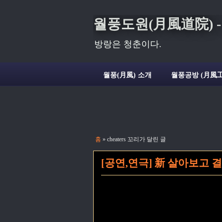
월풍도원(月風道院) - Deli
방랑은 청춘이다.
월풍(月風) 소개
월풍공방 (月風工
홈
» cheaters 꼬리가 달린 글
[공연,연극] 新 살아보고 결혼하