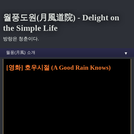
월풍도원(月風道院) - Delight on
the Simple Life
방랑은 청춘이다.
▼
[영화] 호우시절 (A Good Rain Knows)
홈
» 고원원 꼬리가 달린 글