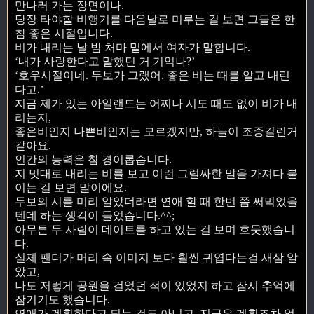
만나러 가는 장면이나.
당장 타야할 비행기를 다음날로 미루는 걸 보면 그들은 한
참 좋은 시절입니다.
비가 내리는 날 밤 처마 밑에서 여자가 말합니다.
‘내가 사랑한다고 말했던 거 기억나?’
‘호우시절이네. 두보가 그랬어. 좋은 비는 때를 알고 내린
다고.’
지금 제가 있는 아일랜드는 어찌나 시도 때도 없이 비가 내
리는지,
좋은비인지 나쁜비인지는 모르겠지만, 하늘이 조증걸린거
같아요.
인간의 능력은 참 경이롭습니다.
지 멋대로 내리는 비를 보고 이런 그럴싸한 말을 가져다 붙
이는 걸 보면 말이에요.
두보의 시를 미리 알았더라면 연애 할 때 한번 쯤 써먹었을
텐데 하는 생각이 들었습니다.^^;
아무튼 두 사람이 데이트를 하고 있는 걸 보며 흐뭇했습니
다.
실제 팬더가 머리 속 이미지 보다 훨씬 귀엽다는걸 새삼 알
았고,
나도 저렇게 공원을 걸었던 적이 있었지 하고 잠시 추억에
잠기기도 했습니다.
연애가 계획한다고 되는 것도 아니고, 지금은 계획조차 없