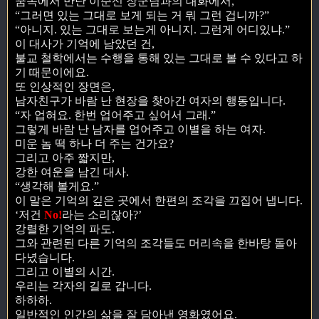
꿈속에서 만난 이순신 장군님과의 대화에서,
“그러면 있는 그대로 보게 되는 거 뭐 그런 겁니까?”
“아니지. 있는 그대로 보는게 아니지. 그런게 어디있냐.”
이 대사가 기억에 남았던 건,
불교 철학에서는 수행을 통해 있는 그대로 볼 수 있다고 하
기 때문이에요.
또 인상적인 장면은,
남자친구가 바람 난 현장을 찾아간 여자의 행동입니다.
“자 업혀요. 한번 업어주고 싶어서 그래.”
그렇게 바람 난 남자를 업어주고 이별을 하는 여자.
미운 놈 떡 하나 더 주는 건가요?
그리고 아주 짧지만,
강한 여운을 남긴 대사.
“생각해 볼게요.”
이 말은 기억의 깊은 곳에서 한편의 조각을 끄집어 냅니다.
‘저건
No!
라는 소리잖아?’
강렬한 기억의 파도.
그와 관련된 다른 기억의 조각들도 머리속을 한바탕 돌아
다녔습니다.
그리고 이별의 시간.
우리는 각자의 길로 갑니다.
하하하.
일반적인 인간의 삶을 잘 담아낸 영화였어요.