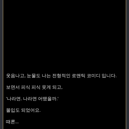
웃음나고, 눈물도 나는 전형적인 로맨틱 코미디 입니다.
보면서 피식 피식 웃게 되고,
'나라면. 나라면 어땠을까.'
몰입도 되었어요.
때론...