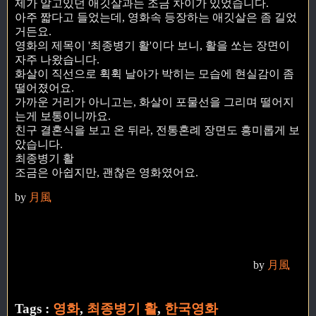
제가 알고있던 애깃살과는 조금 차이가 있었습니다.
아주 짧다고 들었는데, 영화속 등장하는 애깃살은 좀 길었
거든요.
영화의 제목이 '최종병기 활'이다 보니, 활을 쏘는 장면이
자주 나왔습니다.
화살이 직선으로 휙휙 날아가 박히는 모습에 현실감이 좀
떨어졌어요.
가까운 거리가 아니고는, 화살이 포물선을 그리며 떨어지
는게 보통이니까요.
친구 결혼식을 보고 온 뒤라, 전통혼례 장면도 흥미롭게 보
았습니다.
최종병기 활
조금은 아쉽지만, 괜찮은 영화였어요.
by
月風
by
月風
Tags :
영화
,
최종병기 활
,
한국영화