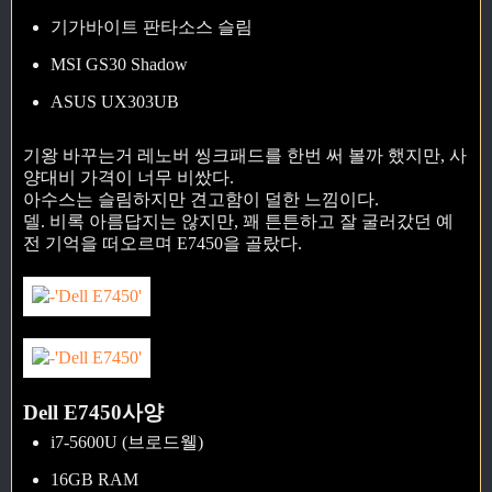
기가바이트 판타소스 슬림
MSI GS30 Shadow
ASUS UX303UB
기왕 바꾸는거 레노버 씽크패드를 한번 써 볼까 했지만, 사
양대비 가격이 너무 비쌌다.
아수스는 슬림하지만 견고함이 덜한 느낌이다.
델. 비록 아름답지는 않지만, 꽤 튼튼하고 잘 굴러갔던 예
전 기억을 떠오르며 E7450을 골랐다.
Dell E7450사양
i7-5600U (브로드웰)
16GB RAM