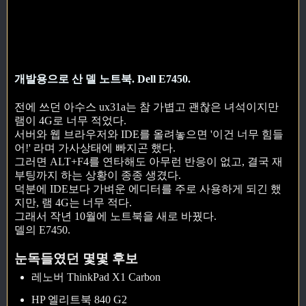
개발용으로 산 델 노트북. Dell E7450.
전에 쓰던 아수스 ux31a는 참 가볍고 괜찮은 녀석이지만
램이 4G로 너무 적었다.
서버와 웹 브라우저와 IDE를 올려놓으면 '이건 너무 힘들
어!' 라며 가사상태에 빠지곤 했다.
그러면 ALT+F4를 연타해도 아무런 반응이 없고, 결국 재
부팅까지 하는 상황이 종종 생겼다.
덕분에 IDE보다 가벼운 에디터를 주로 사용하게 되긴 했
지만, 램 4G는 너무 적다.
그래서 작년 10월에 노트북을 새로 바꿨다.
델의 E7450.
눈독들였던 몇몇 후보
레노버 ThinkPad X1 Carbon
HP 엘리트북 840 G2