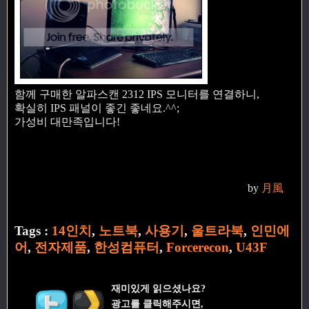
함께 구매한 알파스캔 2312 IPS 모니터를 연결하니,
확실히 IPS 패널이 좋긴 좋네요.^^;
가성비 대만족입니다!
by
月風
Tags :
14인치
,
노트북
,
사용기
,
울트라북
,
인민에
어
,
전자제품
,
한성컴퓨터
,
Forcerecon
,
U43F
재미있게 읽으셨나요?
광고를 클릭해주시면,