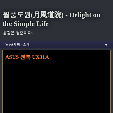
월풍도원(月風道院) - Delight on
the Simple Life
방랑은 청춘이다.
▼
ASUS 젠북 UX31A
홈
» asus 꼬리가 달린 글