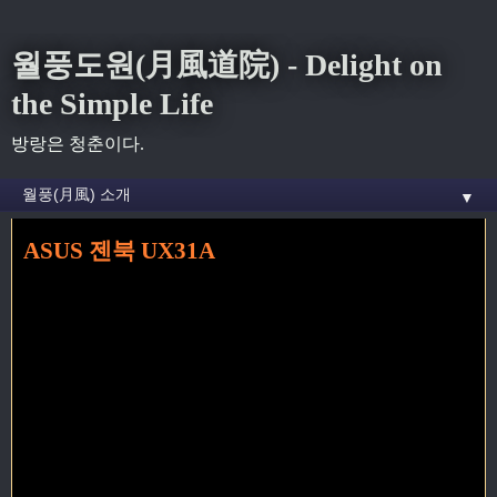
월풍도원(月風道院) - Delight on
the Simple Life
방랑은 청춘이다.
▼
ASUS 젠북 UX31A
홈
» 리퍼 꼬리가 달린 글