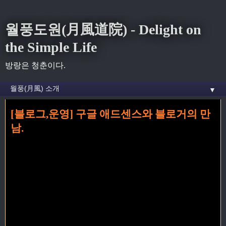
월풍도원(月風道院) - Delight on
the Simple Life
방랑은 청춘이다.
▼
[블로그,운영] 구글 애드센스와 블로거의 만
홈
» 블로거 꼬리가 달린 글
남.