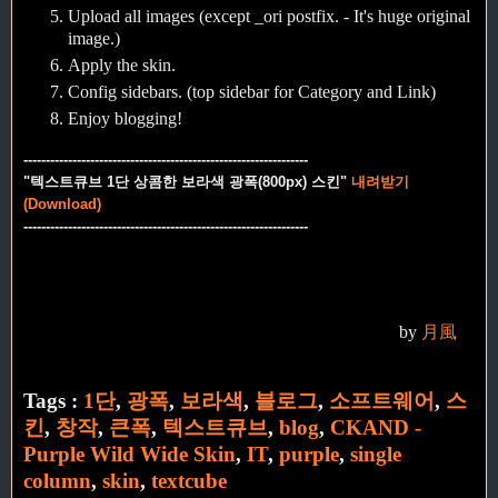
Upload all images (except _ori postfix. - It's huge original
image.)
Apply the skin.
Config sidebars. (top sidebar for Category and Link)
Enjoy blogging!
----------------------------------------------------------------
"텍스트큐브 1단 상콤한 보라색 광폭(800px) 스킨"
내려받기
(Download)
----------------------------------------------------------------
by
月風
Tags :
1단
,
광폭
,
보라색
,
블로그
,
소프트웨어
,
스
킨
,
창작
,
큰폭
,
텍스트큐브
,
blog
,
CKAND -
Purple Wild Wide Skin
,
IT
,
purple
,
single
column
,
skin
,
textcube