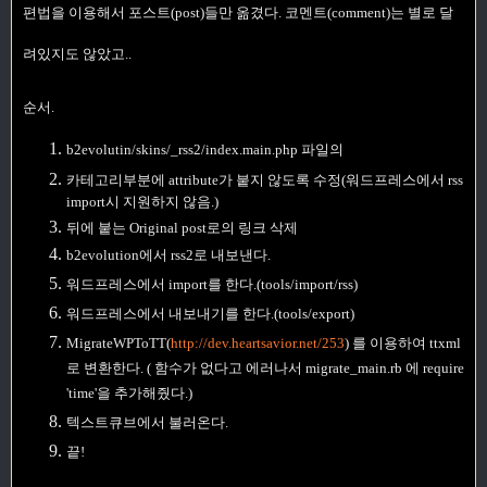
편법을 이용해서 포스트(post)들만 옮겼다. 코멘트(comment)는 별로 달
려있지도 않았고..
순서.
b2evolutin/skins/_rss2/index.main.php 파일의
카테고리부분에 attribute가 붙지 않도록 수정(워드프레스에서 rss
import시 지원하지 않음.)
뒤에 붙는 Original post로의 링크 삭제
b2evolution에서 rss2로 내보낸다.
워드프레스에서 import를 한다.(tools/import/rss)
워드프레스에서 내보내기를 한다.(tools/export)
MigrateWPToTT(
http://dev.heartsavior.net/253
) 를 이용하여 ttxml
로 변환한다. ( 함수가 없다고 에러나서 migrate_main.rb 에 require
'time'을 추가해줬다.)
텍스트큐브에서 불러온다.
끝!