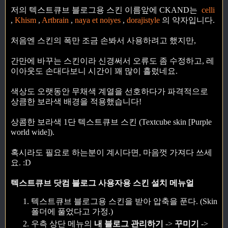
저의 텍스트큐브 블로그용 스킨 이름앞에 CKAND는
celli
,
Khism
,
Artbrain
,
naya et noiyes
,
dorajistyle
의 약자입니다.
처음엔 스킨의 폭만 조금 손봐서 사용하려고 했지만,
간만에 바꾸는 스킨이라 신경써서 오류도 좀 수정하고, 레
이아웃도 손대다보니 시간이 꽤 많이 흘렀네요.
색상도 오랫동안 무채색 계열을 선호하다가 파격적으로
상큼한 보라색 배경을 적용했습니다!
상콤한 보라색 1단 텍스트큐브 스킨 (Textcube skin [Purple
world wide]).
혹시라도 필요로 하는분이 계시다면, 마음껏 가져다 쓰세
요. :D
텍스트큐브 닷컴 블로그 사용자용 스킨 설치 메뉴얼
텍스트큐브 블로그용 스킨을 받아 압축을 푼다. (Skin
폴더에 풀었다고 가정.)
우측 상단 메뉴의
내 블로그 관리하기
->
꾸미기
->