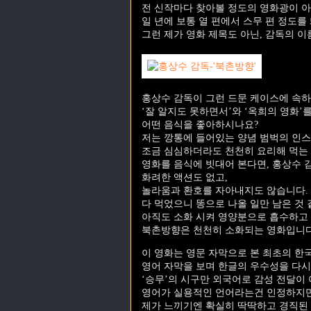
전 신작마다 찾아볼 정도의 영화광이 아
일 년에 보통 열 편에서 스무 편 정도를 
그런 제가 영화 제목도 아닌, 감독의 
홍상수 감독이 그런 드문 케이스에 속하
‘잘 알지도 못하면서’와 ‘옥희의 영화’
어떤 음식을 좋아하시나요?
저는 깡통에 들어있는 양념 범벅의 인스
조금 심심하더라도 천천히 요리해 먹는
영화를 음식에 빗대어 본다면, 홍상수 
화려한 액션도 없고,
놀라움과 환호를 자아내지도 않습니다.
다 먹었으니 똥으로 나올 일만 남은 것 
아직도 소화 시켜 영양분으로 흡수하고 
북촌방향은 천천히 소화되는 영화입니다
이 영화는 영문 자막으로 본 최초의 한
영어 자막을 보며 한글의 우수성을 다시
‘승무’의 시구만 외국어로 감성 전달이
영어가 실용적인 언어라는건 인정하지만
제가 느끼기엔 확실히 딱딱하고 경직된