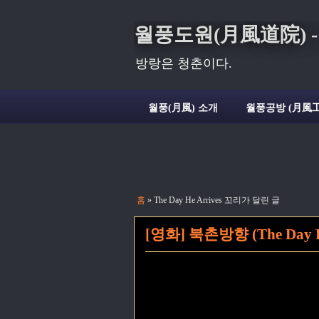
월풍도원(月風道院) - Deli
방랑은 청춘이다.
월풍(月風) 소개
월풍공방 (月風工
홈
» The Day He Arrives 꼬리가 달린 글
[영화] 북촌방향 (The Day He