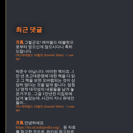
최근 댓글
月風
그렇군요! 에머랄드 테블릿으
로부터 얻으신게 많으시다니 축하
드립니다.
[책] 에메랄드 태블릿 (Emerald Tablet)
·
1 year
ago
박준수
아닙니다. 어마한 책이죠...1
만 년 초고대문명에 대한 책을 다 읽
고 그 책을 보면 오버랩되는 것이 상
당히 많다는 것을 알게 됩니다. 엄청
난 영적 대각성의 내용들을 남겨 놓
은거구요...그걸 1만년전 이집트에
남겨 놓았는데..시간이 지나 유대인
들이...
[책] 에메랄드 태블릿 (Emerald Tablet)
·
2 years
ago
月風
안녕하세요.
https://ko.m.wikipedia.org/...
등 자료
를 참고한 것으로, 위키의 참고자료