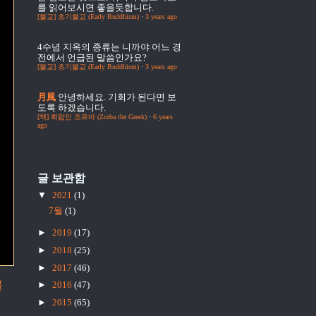
를 읽어보시면 좋을듯합니다.
[불교] 초기불교 (Early Buddhism)
·
3 years ago
4수념
지옥의 종류는 니까야 어느 경
전에서 언급된 말씀인가요?
[불교] 초기불교 (Early Buddhism)
·
3 years ago
月風
안녕하세요. 기회가 된다면 보
도록 하겠습니다.
[책] 희랍인 조르바 (Zorba the Greek)
·
6 years
ago
글 보관함
▼
2021
(1)
7월
(1)
►
2019
(17)
►
2018
(25)
►
2017
(46)
물
►
2016
(47)
►
2015
(65)