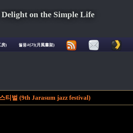
ght on the Simple Life
房)
월풍서가(月風書架)
9th Jarasum jazz festival)