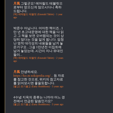
月風
그렇군요! 에머랄드 테블릿으
로부터 얻으신게 많으시다니 축하
드립니다.
[책] 에메랄드 태블릿 (Emerald Tablet)
·
1 year
ago
박준수
아닙니다. 어마한 책이죠...1
만 년 초고대문명에 대한 책을 다 읽
고 그 책을 보면 오버랩되는 것이 상
당히 많다는 것을 알게 됩니다. 엄청
난 영적 대각성의 내용들을 남겨 놓
은거구요...그걸 1만년전 이집트에
남겨 놓았는데..시간이 지나 유대인
들이...
[책] 에메랄드 태블릿 (Emerald Tablet)
·
2 years
ago
月風
안녕하세요.
https://ko.m.wikipedia.org/...
등 자료
를 참고한 것으로, 위키의 참고자료
를 읽어보시면 좋을듯합니다.
[불교] 초기불교 (Early Buddhism)
·
3 years ago
4수념
지옥의 종류는 니까야 어느 경
전에서 언급된 말씀인가요?
[불교] 초기불교 (Early Buddhism)
·
3 years ago