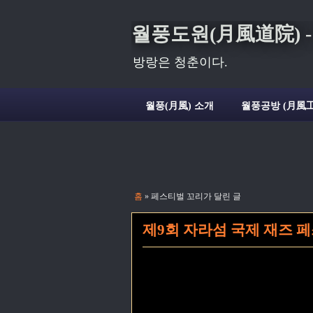
월풍도원(月風道院) - Deli
방랑은 청춘이다.
월풍(月風) 소개
월풍공방 (月風工
홈
» 페스티벌 꼬리가 달린 글
제9회 자라섬 국제 재즈 페스티벌 (