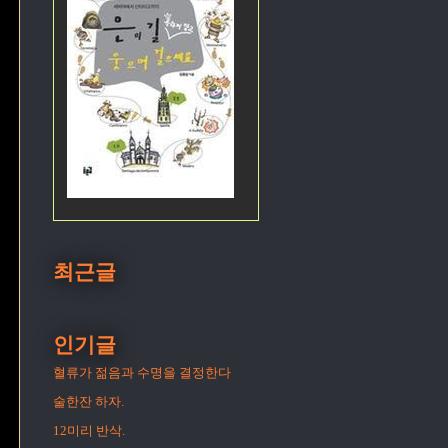
최근글
인기글
혈류가 젊음과 수명을 결정한다
술한잔 하자.
12미리 반삭.