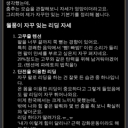
생각했는데,
춤추는 모습을 관찰해보니 자세가 엉망이더라고요.
그리하여 제가 자꾸만 잊는 기본기를 정리해 봅니다.
월풍이 자꾸 잊는 리딩 자세
고무줄 텐션
팔을 너무 끝까지 쭉 뻗는 경향이 있어요.
특히 경쾌한 음악에서 ‘빰! 빠밤!’ 이런 소리가 들리
면 팔이 만세를 부르고 싶은지 자꾸 펴지네요.
20%정도는 고무와 같은 탄력을 위해 남겨둬야겠어
요. (텐션에 파레토의 법칙을!)
단전을 이용한 리딩
자꾸 팔로 리딩을 하는 건 잘못 든 습관 중 하나입니
다.
온 몸을 이용한 리딩이 중요하다고 그렇게 들었음에
도 팔 리딩이 자꾸 튀어나와요.
이게 한국에서는 크게 느끼지 못했는데,
밖에 나와 힘 좋은 팔뤄와 몇 번 춤을 춰 보니 확실히
와 닿더군요.
리딩 하다가 딸려가요.ㅠ_ㅠ
‘내가 이렇게 힘이 달리나? 근력 강화운동이라도 해