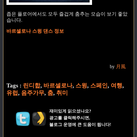
좁은 플로어에서도 모두 즐겁게 춤추는 모습이 보기 좋았
습니다.
바르셀로나 스윙 댄스 정보
by
月風
Tags :
린디합
,
바르셀로나
,
스윙
,
스페인
,
여행
,
유럽
,
음주가무
,
춤
,
취미
재미있게 읽으셨나요?
광고를 클릭해주시면,
블로그 운영에 큰 도움이 됩니다!