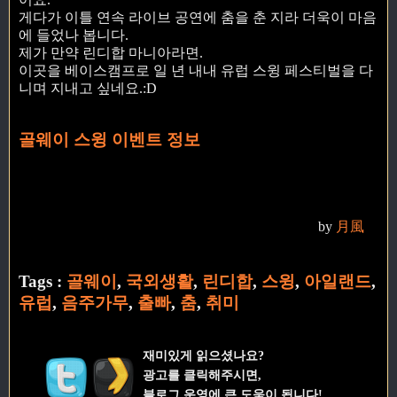
게다가 이틀 연속 라이브 공연에 춤을 춘 지라 더욱이 마음
에 들었나 봅니다.
제가 만약 린디합 마니아라면.
이곳을 베이스캠프로 일 년 내내 유럽 스윙 페스티벌을 다
니며 지내고 싶네요.:D
골웨이 스윙 이벤트 정보
by
月風
Tags :
골웨이
,
국외생활
,
린디합
,
스윙
,
아일랜드
,
유럽
,
음주가무
,
출빠
,
춤
,
취미
재미있게 읽으셨나요?
광고를 클릭해주시면,
블로그 운영에 큰 도움이 됩니다!