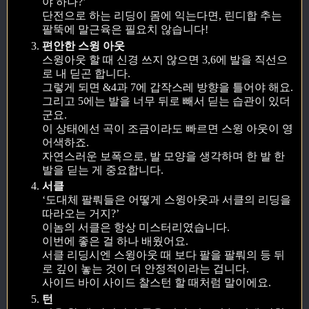
야 하나?’
단전으로 하는 리딩이 몸에 익는다면, 린디합 추는
팔뚝에 말근육은 필요치 않습니다!
편안한 스윙 아웃
스윙아웃 할 때 신경 쓰지 않으면 3,6에 발을 직선으
로 내 딛곤 합니다.
그렇게 되면 &4과 7에 갑작스레 방향을 틀어야 해요.
그리고 5에는 발을 너무 뒤로 빼서 딛는 습관이 있더
군요.
이 상태에선 곡이 조금이라도 빠르면 스윙 아웃이 영
어색하죠.
자연스러운 보폭으로, 발 모양을 생각하며 한 발 한
발을 딛는 게 중요합니다.
서클
‘도대체 팔뤄들은 어떻게 스윙아웃과 서클의 리딩을
따라오는 거지?’
이놈의 서클은 항상 미스터리였습니다.
이번에 좋은 걸 하나 배웠어요.
서클 리딩시엔 스윙아웃 때 보다 팔을 팔뤄의 등 뒤
로 깊이 놓는 것이 더 안정적이라는 겁니다.
사이드 바이 사이드 찰스턴 할 때처럼 말이에요.
턴