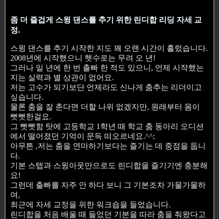
좀 더 즐겁게 스윙 댄스를 추기 위한 린디합 리딩 자세 교
정.
스윙 댄스를 추기 시작한 지도 꽤 오랜 시간이 흘렀습니다.
2008년에 시작했으니 햇수로는 무려 오 년!
그러나 일 년에 한 번 출빠 한 적도 있으니, 언제 시작했는
지는 실력과 별 상관이 없어요.
저는 고수가 되기보단 언제라도 신나게 춤추는 리더이고
싶습니다.
물론 춤을 잘 춘다면 더할 나위 없겠지만, 원래부터 몸이
뻣뻣한걸요.
그 뻣뻣함 탓에 고등학교 1학년 때 학교 춤 동아리 오디션
에서 떨어졌던 기억이 문득 떠오르네요.^^;
아무튼 ,저는 춤을 연마하기보다는 즐기는 데 중점을 둡니
다.
기본 스텝과 스윙아웃만으로도 린디합을 즐기기엔 충분해
요!
그런데 출빠를 자주 안 하다 보니 그 기본조차 가물가물하
여,
최근에 자세 교정을 위한 워크숍을 들었습니다.
린디합을 처음 배울 때 들었던 기본을 따라 춤을 춰왔다고