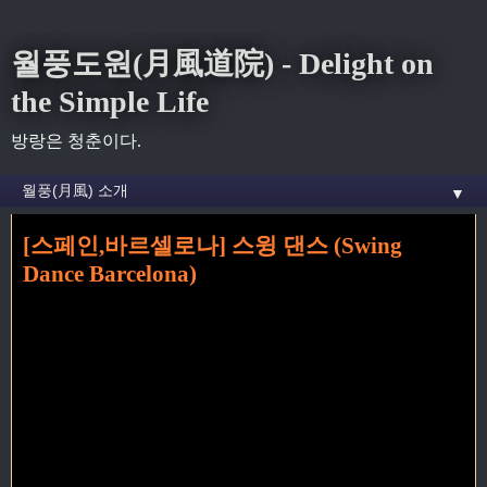
월풍도원(月風道院) - Delight on
the Simple Life
방랑은 청춘이다.
▼
[스페인,바르셀로나] 스윙 댄스 (Swing
홈
» 스윙 꼬리가 달린 글
Dance Barcelona)