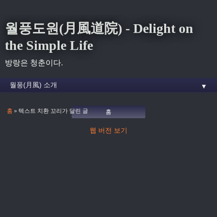
월풍도원(月風道院) - Delight on
the Simple Life
방랑은 청춘이다.
▼
홈
» 텍스트 치환 꼬리가 달린 글
홈
웹 버전 보기