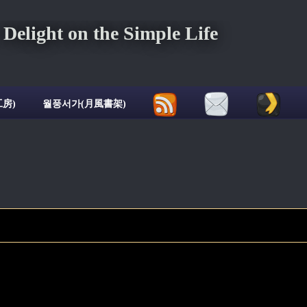
ght on the Simple Life
房)
월풍서가(月風書架)