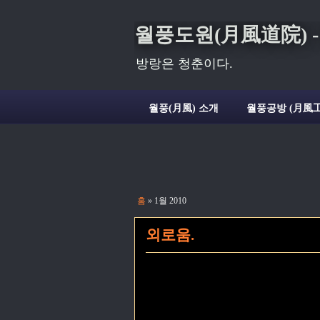
월풍도원(月風道院) - Deli
방랑은 청춘이다.
월풍(月風) 소개
월풍공방 (月風工
홈
» 1월 2010
외로움.