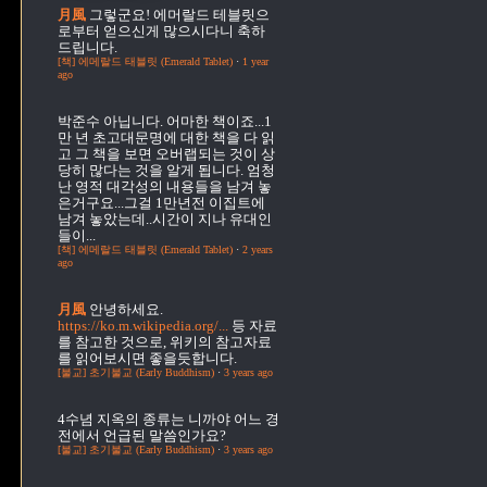
月風
그렇군요! 에머랄드 테블릿으
로부터 얻으신게 많으시다니 축하
드립니다.
[책] 에메랄드 태블릿 (Emerald Tablet)
·
1 year
ago
박준수
아닙니다. 어마한 책이죠...1
만 년 초고대문명에 대한 책을 다 읽
고 그 책을 보면 오버랩되는 것이 상
당히 많다는 것을 알게 됩니다. 엄청
난 영적 대각성의 내용들을 남겨 놓
은거구요...그걸 1만년전 이집트에
남겨 놓았는데..시간이 지나 유대인
들이...
[책] 에메랄드 태블릿 (Emerald Tablet)
·
2 years
ago
月風
안녕하세요.
https://ko.m.wikipedia.org/...
등 자료
를 참고한 것으로, 위키의 참고자료
를 읽어보시면 좋을듯합니다.
[불교] 초기불교 (Early Buddhism)
·
3 years ago
4수념
지옥의 종류는 니까야 어느 경
전에서 언급된 말씀인가요?
[불교] 초기불교 (Early Buddhism)
·
3 years ago