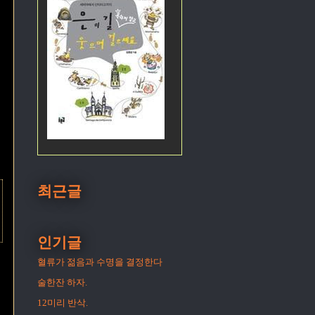
최근글
인기글
혈류가 젊음과 수명을 결정한다
술한잔 하자.
12미리 반삭.