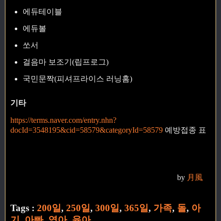
에듀테이블
에듀볼
쏘서
걸음마 보조기(립프로그)
국민문짝(피셔프라이스 러닝홈)
기타
https://terms.naver.com/entry.nhn?
docId=3548195&cid=58579&categoryId=58579
예방접종 표
by
月風
Tags :
200일
,
250일
,
300일
,
365일
,
가족
,
돌
,
아
기
,
아빠
,
영아
,
육아