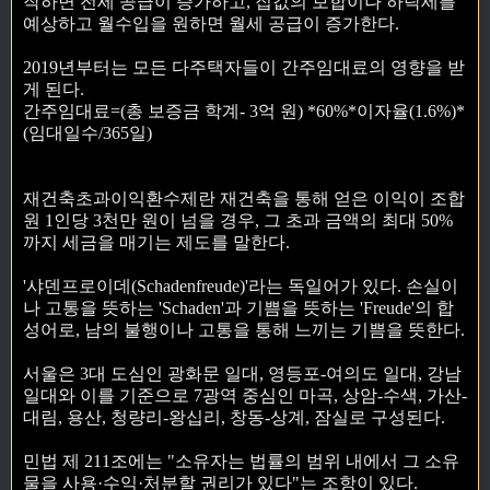
작하면 전세 공급이 증가하고, 집값의 보합이나 하락세를
예상하고 월수입을 원하면 월세 공급이 증가한다.
2019년부터는 모든 다주택자들이 간주임대료의 영향을 받
게 된다.
간주임대료=(총 보증금 학계- 3억 원) *60%*이자율(1.6%)*
(임대일수/365일)
재건축초과이익환수제란 재건축을 통해 얻은 이익이 조합
원 1인당 3천만 원이 넘을 경우, 그 초과 금액의 최대 50%
까지 세금을 매기는 제도를 말한다.
'샤덴프로이데(Schadenfreude)'라는 독일어가 있다. 손실이
나 고통을 뜻하는 'Schaden'과 기쁨을 뜻하는 'Freude'의 합
성어로, 남의 불행이나 고통을 통해 느끼는 기쁨을 뜻한다.
서울은 3대 도심인 광화문 일대, 영등포-여의도 일대, 강남
일대와 이를 기준으로 7광역 중심인 마곡, 상암-수색, 가산-
대림, 용산, 청량리-왕십리, 창동-상계, 잠실로 구성된다.
민법 제 211조에는 "소유자는 법률의 범위 내에서 그 소유
물을 사용·수익·처분할 권리가 있다"는 조항이 있다.