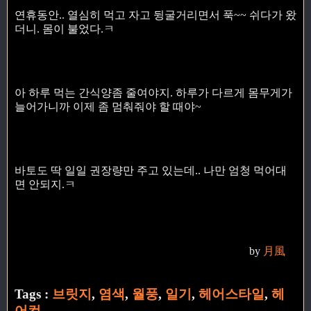
연휴동안.. 열심히 먹고 자고 뒹굴거리면서 푹~~ 쉬다가 왔
더니. 몸이 불었다.ㅋ
아 하루 먹는 간식양좀 줄여야지. 하루가 다르게 몸무게가
늘어가니까 이제 좀 멈춰줘야 할 때야~
바토도 딱 일일 권장량만 주고 있는데.. 나만 엄청 먹어대
면 안되지.ㅋ
by
月風
Tags :
브릿지
,
염색
,
월풍
,
일기
,
헤어스타일
,
헤
어컷