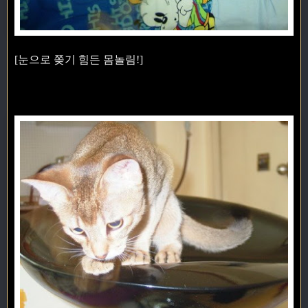
[눈으로 쫒기 힘든 몸놀림!]