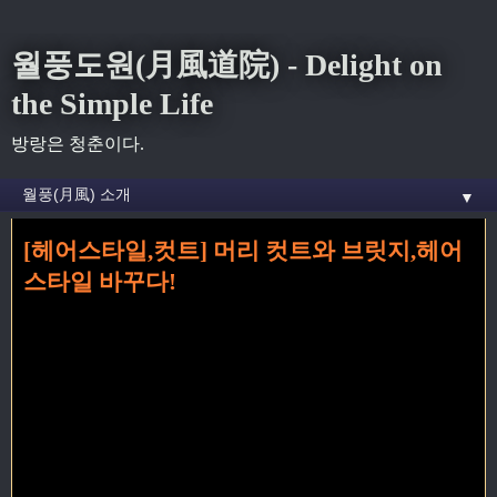
월풍도원(月風道院) - Delight on
the Simple Life
방랑은 청춘이다.
▼
[헤어스타일,컷트] 머리 컷트와 브릿지,헤어
홈
» 2월 2007
스타일 바꾸다!