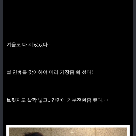
겨울도 다 지났겠다~
설 연휴를 맞이하여 머리 기장좀 확 쳤다!
브릿지도 살짝 넣고.. 간만에 기분전환좀 했다.ㅋ