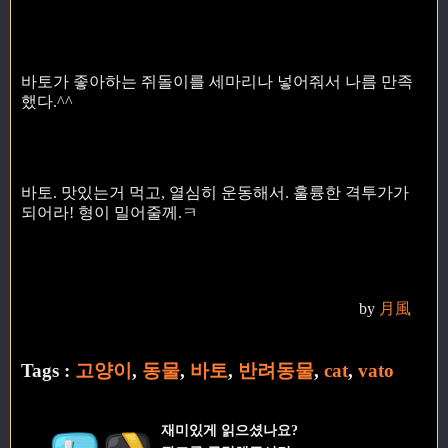
바토가 좋아하는 쥐돌이를 세마리나 넣어줘서 나름 만족
했다.^^
바토. 맛있는거 먹고, 열심히 운동해서. 훌륭한 격투가가
되어라! 형이 밀어줄께.ㅋ
by
月風
Tags :
고양이
,
동물
,
바토
,
반려동물
,
cat
,
vato
재미있게 읽으셨나요?