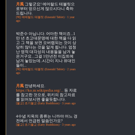
月風
그렇군요! 에머랄드 테블릿으
로부터 얻으신게 많으시다니 축하
드립니다.
[책] 에메랄드 태블릿 (Emerald Tablet)
·
1 year
ago
박준수
아닙니다. 어마한 책이죠...1
만 년 초고대문명에 대한 책을 다 읽
고 그 책을 보면 오버랩되는 것이 상
당히 많다는 것을 알게 됩니다. 엄청
난 영적 대각성의 내용들을 남겨 놓
은거구요...그걸 1만년전 이집트에
남겨 놓았는데..시간이 지나 유대인
들이...
[책] 에메랄드 태블릿 (Emerald Tablet)
·
2 years
ago
月風
안녕하세요.
https://ko.m.wikipedia.org/...
등 자료
를 참고한 것으로, 위키의 참고자료
를 읽어보시면 좋을듯합니다.
[불교] 초기불교 (Early Buddhism)
·
3 years ago
4수념
지옥의 종류는 니까야 어느 경
전에서 언급된 말씀인가요?
[불교] 초기불교 (Early Buddhism)
·
3 years ago