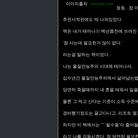
이미지출처
:
leeyoon.com
등등.. 참
추천서적란에도 딱 나와있었다.
책은 내가 태어나기 백년쯤전에 쓰여진 
'참 사는데 필요한거 많이 없다.'
라는걸 말하는 책이었다.
나는 물질만능주의 시대에 태어나서,
십수년간 물질만능주의에서 살아남는법에
당연히 죽을때까지 내 혼을 태워서 일을
물론 그 먹고 산다는 기준이 소득 수준
경비행기정도는 끌고다니고, 리조트 몇
하지만 이 책에서는 '" '필수품'이 줄어
라고 나를 감동시켰다. 참 당연히 필요