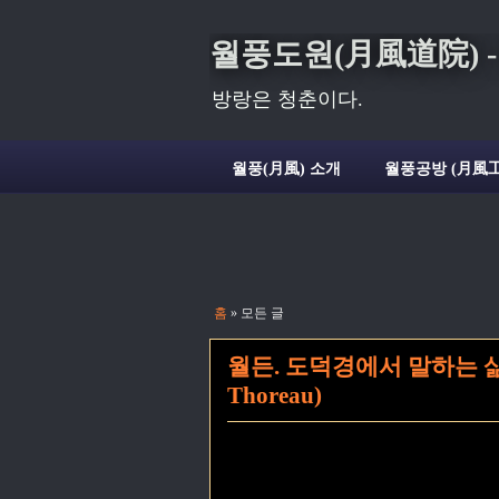
월풍도원(月風道院) - Deli
방랑은 청춘이다.
월풍(月風) 소개
월풍공방 (月風工
홈
» 모든 글
월든. 도덕경에서 말하는 삶.- 
Thoreau)