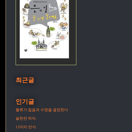
최근글
인기글
혈류가 젊음과 수명을 결정한다
술한잔 하자.
12미리 반삭.