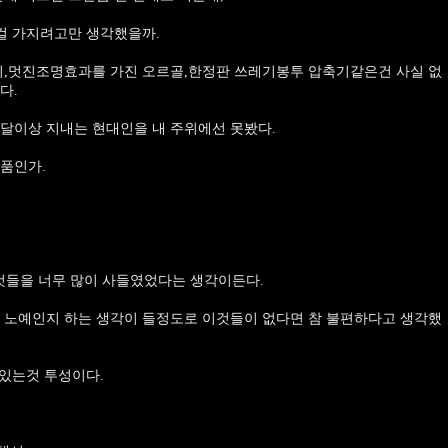
은걸 가지려고만 생각했을까.
균기,멋진조명효과를 가진 오르골,한정판 쓰레기봉투 압축기같은건 사실 없
다.
달이상 지내는 현대인을 내 주위에선 못봤다.
품인가.
것들을 너무 많이 사들였었다는 생각이든다.
의 노예인지 하는 생각이 들정도로 이것들이 없다면 참 불편하다고 생각했
 있는것 투성이다.