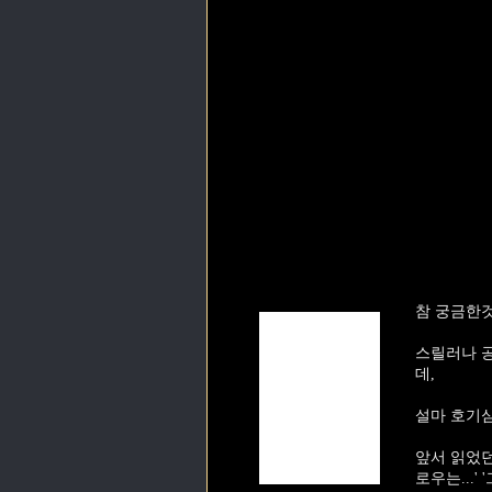
참 궁금한것
스릴러나 공
데,
설마 호기심
앞서 읽었던
로우는...' '