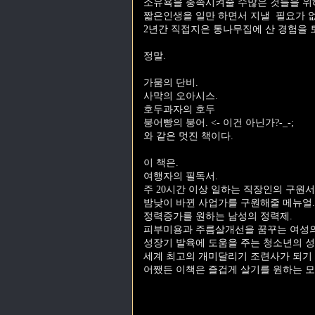
소유욕을 충족시켜줄 수많은 것들을 위
짧은인생을 일만 하면서 지낼 필요가 
2년간 직접지은 통나무집에 산 경험을 
정말.
가뭄의 단비.
사막의 오아시스.
호두과자의 호두
붕어빵의 붕어. <- 이건 아닌가?-_-;
와 같은 멋진 책이다.
이 책은.
여행자의 필독서.
주 20시간 이상 일하는 직장인의 구원서
밤낮이 바뀐 사업가를 구원해줄 메뉴얼.
정력증가를 원하는 남성의 정력제.
피부미용과 주름살개선을 꿈꾸는 여성의
성장기 발육에 도움을 주는 청소년의 성
세계 최고의 개미달리기 조련사가 되기 
어쨌든 이책은 즐겁게 살기를 원하는 모