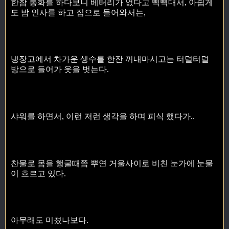
한참 통화를 하다보니 베터리가 없다고 삑삑대서, 아쉽게
도 밤 인사를 하고 집으로 들어와서는,
냉장고에서 차가운 생수를 한잔 꺼내마시고는 터덜터덜
방으로 들어가 옷을 벗는다.
샤워를 하면서, 이런 저런 생각을 하며 피식 했다가..
찬물로 몸을 행굴때쯤 뿌연 거울사이로 비친 눈가에 눈물
이 흐르고 있다.
아무래도 미쳤나보다.