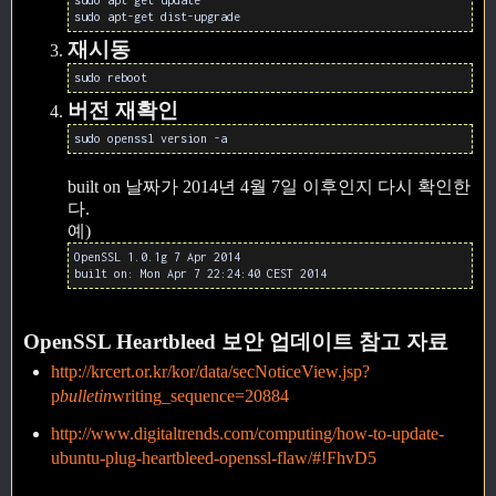
sudo apt-get update
sudo apt-get dist-upgrade
재시동
sudo reboot
버전 재확인
sudo openssl version -a
built on 날짜가 2014년 4월 7일 이후인지 다시 확인한
다.
예)
OpenSSL 1.0.1g 7 Apr 2014
built on: Mon Apr 7 22:24:40 CEST 2014
OpenSSL Heartbleed 보안 업데이트 참고 자료
http://krcert.or.kr/kor/data/secNoticeView.jsp?
p
bulletin
writing_sequence=20884
http://www.digitaltrends.com/computing/how-to-update-
ubuntu-plug-heartbleed-openssl-flaw/#!FhvD5