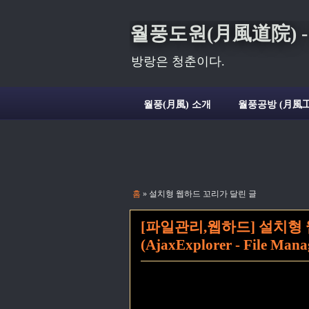
월풍도원(月風道院) - Deli
방랑은 청춘이다.
월풍(月風) 소개
월풍공방 (月風工
홈
» 설치형 웹하드 꼬리가 달린 글
[파일관리,웹하드] 설치형
(AjaxExplorer - File Man