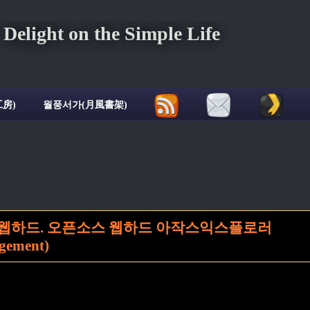
ght on the Simple Life
房)
월풍서가(月風書架)
 웹하드. 오픈소스 웹하드 아작스익스플로러
agement)