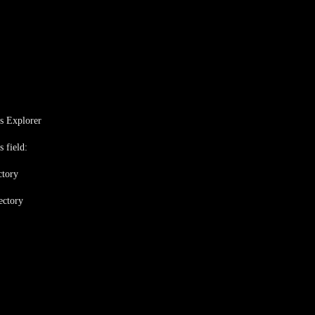
s Explorer
 field:
ctory
ectory