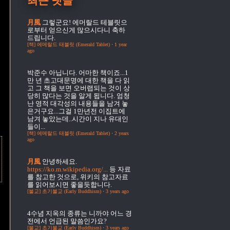
최근 댓글
月風
그렇군요! 에머랄드 테블릿으
로부터 얻으신게 많으시다니 축하
드립니다.
[책] 에메랄드 태블릿 (Emerald Tablet)
·
1 year
ago
박준수
아닙니다. 어마한 책이죠...1
만 년 초고대문명에 대한 책을 다 읽
고 그 책을 보면 오버랩되는 것이 상
당히 많다는 것을 알게 됩니다. 엄청
난 영적 대각성의 내용들을 남겨 놓
은거구요...그걸 1만년전 이집트에
남겨 놓았는데..시간이 지나 유대인
들이...
[책] 에메랄드 태블릿 (Emerald Tablet)
·
2 years
ago
月風
안녕하세요.
https://ko.m.wikipedia.org/...
등 자료
를 참고한 것으로, 위키의 참고자료
를 읽어보시면 좋을듯합니다.
[불교] 초기불교 (Early Buddhism)
·
3 years ago
4수념
지옥의 종류는 니까야 어느 경
전에서 언급된 말씀인가요?
[불교] 초기불교 (Early Buddhism)
·
3 years ago