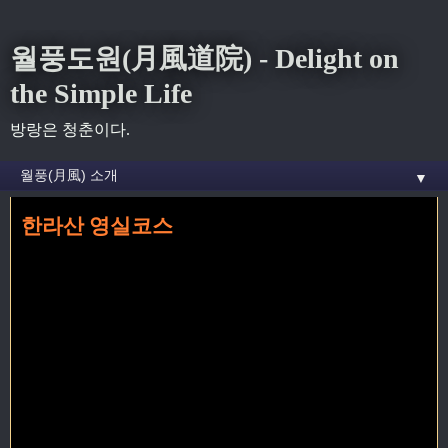
월풍도원(月風道院) - Delight on
the Simple Life
방랑은 청춘이다.
▼
한라산 영실코스
홈
» 영실코스 꼬리가 달린 글