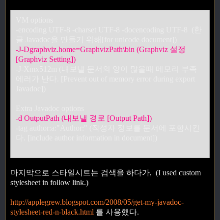
VM options
-encoding UTF-8 -charset UTF-8 -docencoding UTF-8 (한
글 Javadoc을 만들기 위해[for unicode document])
-J-Dgraphviz.home=GraphvizPath\bin (Graphviz 설정
[Graphviz Setting])
-J-Xmx512m (내보낼 문서의 양이 많을때 메모리 부족
에러가 난다. [Prevent out of memory error during export
Javadoc])
Extra Javadoc options
-d OutputPath (내보낼 경로 [Output Path])
-tag author:a:"Author:" (작성자 정보를 문서에 포함시킨
다. [include author information in document])
마지막으로 스타일시트는 검색을 하다가, (I used custom
stylesheet in follow link.)
http://applegrew.blogspot.com/2008/05/get-my-javadoc-
stylesheet-red-n-black.html
를 사용했다.