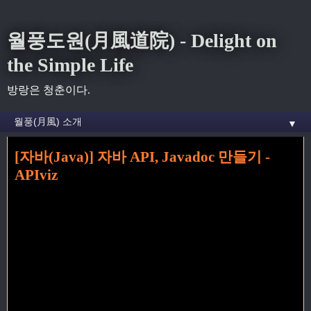
월풍도원(月風道院) - Delight on
the Simple Life
방랑은 청춘이다.
▼
[자바(Java)] 자바 API, Javadoc 만들기 -
홈
» api 꼬리가 달린 글
APIviz