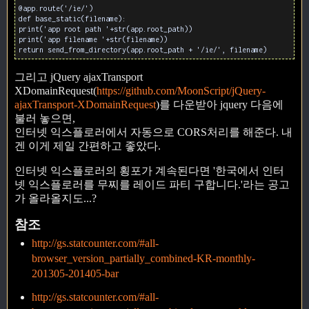
@app.route('/ie/')
def base_static(filename):
print('app root path '+str(app.root_path))
print('app filename '+str(filename))
return send_from_directory(app.root_path + '/ie/', filename)
그리고 jQuery ajaxTransport
XDomainRequest(
https://github.com/MoonScript/jQuery-
ajaxTransport-XDomainRequest
)를 다운받아 jquery 다음에
불러 놓으면,
인터넷 익스플로러에서 자동으로 CORS처리를 해준다. 내
겐 이게 제일 간편하고 좋았다.
인터넷 익스플로러의 횡포가 계속된다면 '한국에서 인터
넷 익스플로러를 무찌를 레이드 파티 구합니다.'라는 공고
가 올라올지도...?
참조
http://gs.statcounter.com/#all-
browser_version_partially_combined-KR-monthly-
201305-201405-bar
http://gs.statcounter.com/#all-