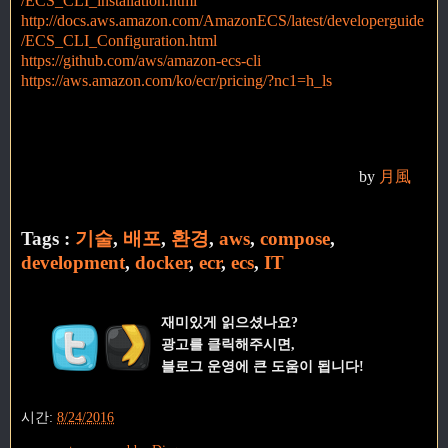
/ECS_CLI_installation.html
http://docs.aws.amazon.com/AmazonECS/latest/developerguide
/ECS_CLI_Configuration.html
https://github.com/aws/amazon-ecs-cli
https://aws.amazon.com/ko/ecr/pricing/?nc1=h_ls
by
月風
Tags :
기술
,
배포
,
환경
,
aws
,
compose
,
development
,
docker
,
ecr
,
ecs
,
IT
재미있게 읽으셨나요?
광고를 클릭해주시면,
블로그 운영에 큰 도움이 됩니다!
시간:
8/24/2016