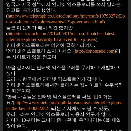
영국과 미국 정부에서 인터넷 익스플로러를 쓰지 말라는
권고를 내리기도 했었다.
(
http://www.telegraph.co.uk/technology/microsoft/10793272/Do
nt-use-Internet-Explorer-warns-US-government.html
)
물론 이 문제가 패치 되긴 했지만
(
http://techcrunch.com/2014/05/01/microsoft-patches-latest-
internet-explorer-security-flaw-even-for-xp-users
),
인터넷 익스플로러는 여전히 골칫거리여서,
'인터넷 익스플로러 쓰지 마세요.'(
http://donotuseie.com
)라
는 사이트가 있을 정도다.
마음 같아서는 인터넷 익스플로러를 무시하고 개발하고
싶다.
그러나, 한국에선 인터넷 익스플로러가 갑이다.
인터넷 익스플로러에서만 돌아가는 웹사이트가 수두룩하
기 때문이다.
'한국 사람들은 인터넷 익스플로러를 써요. 법이거든
요.'(
http://www.zdnet.com/south-koreans-use-internet-explorer-
its-the-law-7000022827
)라는 기사에서도 볼 수 있듯,
우리나라는 인터넷 익스플로러 사용자 인구가 많다.
게다가 10부터는 그나마 좀 나은데, 우리나라는 8을 제일
많이 쓴다.