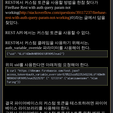
REST에서 커스텀 토큰을 사용할 방법을 한참 찾다가
FireBase Rest with auth query param not
working(
http://stackoverflow.com/questions/39117237/firebase-
rest-with-auth-query-param-not-working
)이라는 글에서 답을
찾았다.
REST API 에서는 커스텀 토큰을 사용할 수 없다.
REST에서 커스텀 클레임을 사용하기 위해서는,
auth_variable_override 파라미터를 사용해야 한다.
{"uid":"6LiF16Dm0hNB9XO61UR1KM5Jeun2"}
위의 uid를 사용한다면 아래처럼 요청해야 한다.
$ curl "https://dbname.firebaseio.com/test.json?
access_token=&auth_variable_override=%7B%22uid%22%3A%226LiF16Dm0h
NB9XO61UR1KM5Jeun2%22%7D" {" 1213314":{"alanisawesome":"Alan
Turing"}}
결국 파이어베이스의 커스텀 토큰을 테스트하려면 파이어
베이스 라이브러리를 사용해야 한다.