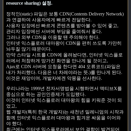
resource sharing) 설정.
정적인(static) 파일은 보통 CDN(Contents Delivery Network)
과 연결하여 사용자에게 빠르게 전달한다.
사용자 입장에선 빠르게 콘텐츠를 받아볼 수 있어 좋고,
관리자 입장에선 서버에 부담을 줄여줘서 좋다.
그러나 외부 CDN을 이용할 땐 주의해야 한다.
인터넷 익스플로러 대마왕이 CDN을 편히 쓰도록 가만히
놔두질 않기 때문이다.
만약 스타일 시트를 CDN에 올려놨다면, 인터넷 익스플로
러에서 처참하게 망가진 화면을 만나게 될 것이고,
Ajax로 CDN 서버에 요청을 한다면 404 오류코드(파일은
내가 처리했다. 다음은 너 차레야라는 뜻.)를 만나게 된다.
이것은 재앙이며, 개발자에겐 악몽을 선사한다.
우리나라는 1999년 전자서명법을 시행하면서 액티브X를
중심으로 하는 공인인증제가 도입됐다.
이것이 인터넷 익스플로러 대마왕의 힘을 키워준 것이 되
었고,
웹 개발자(특히 한국 개발자)는 새천년 밀레니엄의 시작과
함께 인터넷 익스플로러 대마왕과 힘겨운 싸움을 이어와
야 했다.
최근에는 인터넷 익스플로러에서 보안 결함이 발견되어