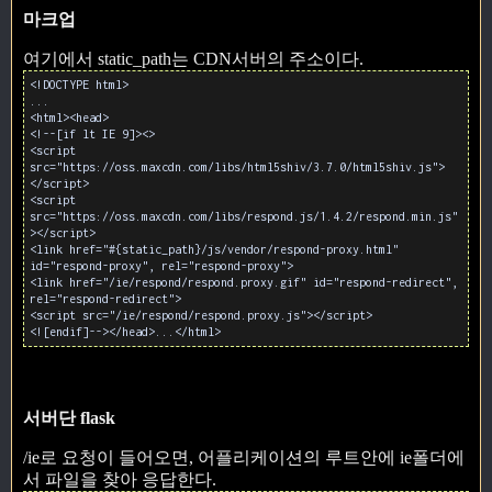
마크업
여기에서 static_path는 CDN서버의 주소이다.
<!DOCTYPE html>
...
<html><head>
<!--[if lt IE 9]><>
<script
src="https://oss.maxcdn.com/libs/html5shiv/3.7.0/html5shiv.js">
</script>
<script
src="https://oss.maxcdn.com/libs/respond.js/1.4.2/respond.min.js"
></script>
<link href="#{static_path}/js/vendor/respond-proxy.html"
id="respond-proxy", rel="respond-proxy">
<link href="/ie/respond/respond.proxy.gif" id="respond-redirect",
rel="respond-redirect">
<script src="/ie/respond/respond.proxy.js"></script>
<![endif]--></head>...</html>
서버단 flask
/ie로 요청이 들어오면, 어플리케이션의 루트안에 ie폴더에
서 파일을 찾아 응답한다.