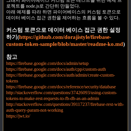
그래서 파이어베이스 커스텀 토큰 테스트를 위한 예제 프
로젝트를 node.js로 간단히 만들었다.
아래 예제를 따라 하면 파이어베이스의 커스텀 토큰으로
데이터 베이스 접근 권한을 제어하는 흐름을 볼 수 있다.
커스텀 토큰으로 데이터 베이스 접근 권한 설정
하기(
https://github.com/dorajistyle/firebase-
custom-token-sample/blob/master/readme-ko.md
)
참고
https://firebase.google.com/docs/admin/setup
https://firebase.google.com/docs/auth/cpp/custom-auth
https://firebase.google.com/docs/auth/admin/create-custom-
tokens
https://firebase.google.com/docs/reference/security/database
http://stackoverflow.com/questions/37426093/using-custom-
tokens-to-make-rest-requests-to-fb-db-as-an-admin
http://stackoverflow.com/questions/39117237/firebase-rest-with-
auth-query-param-not-working
https://jwt.io/