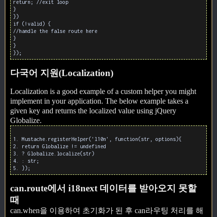
return; //exit loop
}
})
if (!valid) {
//handle the false route here
}
}
});
다국어 지원(Localization)
Localization is a good example of a custom helper you might
implement in your application. The below example takes a
given key and returns the localized value using jQuery
Globalize.
1. Mustache.registerHelper('l10n', function(str, options){
2. return Globalize != undefined
3. ? Globalize.localize(str)
4. : str;
5. });
can.route에서 i18next 데이터를 받아오지 못할
때
can.when을 이용하여 초기화가 된 후 can라우팅 처리를 해