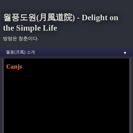
월풍도원(月風道院) - Delight on
the Simple Life
방랑은 청춘이다.
▼
Canjs
홈
»
web
»
Canjs