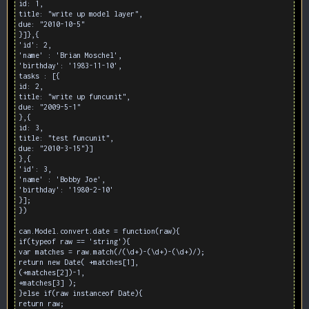
id: 1,
title: "write up model layer",
due: "2010-10-5"
}]},{
'id': 2,
'name' : 'Brian Moschel',
'birthday': '1983-11-10',
tasks : [{
id: 2,
title: "write up funcunit",
due: "2009-5-1"
},{
id: 3,
title: "test funcunit",
due: "2010-3-15"}]
},{
'id': 3,
'name' : 'Bobby Joe',
'birthday': '1980-2-10'
}];
})
can.Model.convert.date = function(raw){
if(typeof raw == 'string'){
var matches = raw.match(/(\d+)-(\d+)-(\d+)/);
return new Date( +matches[1],
(+matches[2])-1,
+matches[3] );
}else if(raw instanceof Date){
return raw;