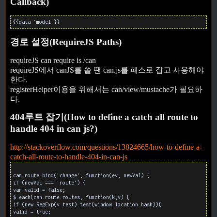
Callback)
{{data 'model'}}
경로 설정(RequireJS Paths)
requireJS can require is /can
requireJS에서 canJS를 쓸 땐 can.js를 패스로 잡고 사용해야
한다.
registerHelper이용을 위해서는 can/view/mustache가 필요하
다.
404루트 잡기(How to define a catch all route to
handle 404 in can js?)
http://stackoverflow.com/questions/13824665/how-to-define-a-
catch-all-route-to-handle-404-in-can-js
can.route.bind('change', function(ev, newVal) {
if (newVal === 'route') {
var valid = false;
$.each(can.route.routes, function(k,v) {
if (new RegExp(v.test).test(window.location.hash)){
valid = true;