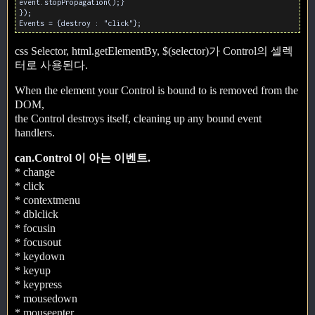
event.stopPropagation();}
});
Events = {destroy : "click"};
css Selector, html.getElementBy, $(selector)가 Control의 셀렉
터로 사용된다.
When the element your Control is bound to is removed from the
DOM,
the Control destroys itself, cleaning up any bound event
handlers.
can.Control 이 아는 이벤트.
* change
* click
* contextmenu
* dblclick
* focusin
* focusout
* keydown
* keyup
* keypress
* mousedown
* mouseenter