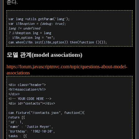
준다.
var lang =utils.getParam('lang');
var i18n
option = {debug: true};
lang != undefined
? i18n
option.lng = lang
: i18n_option.lng = "en";
can.when(i18n.init(i18n_option)).then(function (){});
모델 관계(model associations)
https://forum.javascriptmvc.com/topic/questions-about-model-
associations
<div class="header">
<h1>Association</h1>
</div>
<!-- YOUR CODE HERE -->
<div id="contacts"></div>
can.fixture("/contacts.json", function(){
return [{
'id': 1,
'name' : 'Justin Meyer',
'birthday': '1982-10-20',
tasks : [{