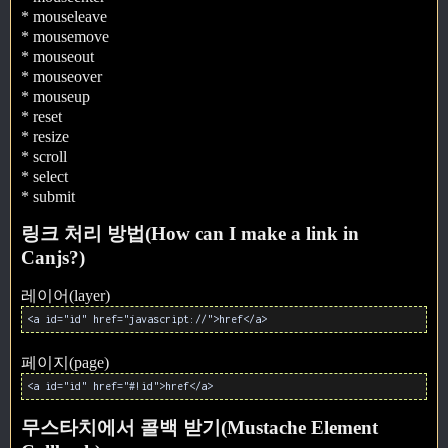
* mouseleave
* mousemove
* mouseout
* mouseover
* mouseup
* reset
* resize
* scroll
* select
* submit
링크 처리 방법(How can I make a link in
Canjs?)
레이어(layer)
<a id="id" href="javascript://">href</a>
페이지(page)
<a id="id" href="#!id">href</a>
무스타치에서 콜백 받기(Mustache Element