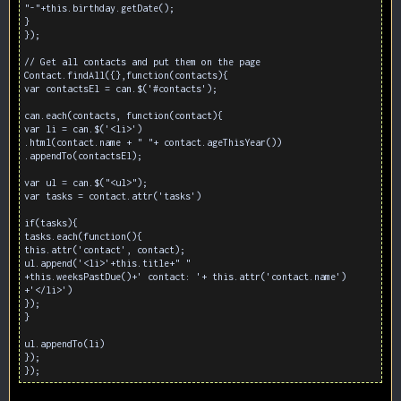
"-"+this.birthday.getDate();
}
});
// Get all contacts and put them on the page
Contact.findAll({},function(contacts){
var contactsEl = can.$('#contacts');
can.each(contacts, function(contact){
var li = can.$('<li>')
.html(contact.name + " "+ contact.ageThisYear())
.appendTo(contactsEl);
var ul = can.$("<ul>");
var tasks = contact.attr('tasks')
if(tasks){
tasks.each(function(){
this.attr('contact', contact);
ul.append('<li>'+this.title+" "
+this.weeksPastDue()+' contact: '+ this.attr('contact.name')
+'</li>')
});
}
ul.appendTo(li)
});
});