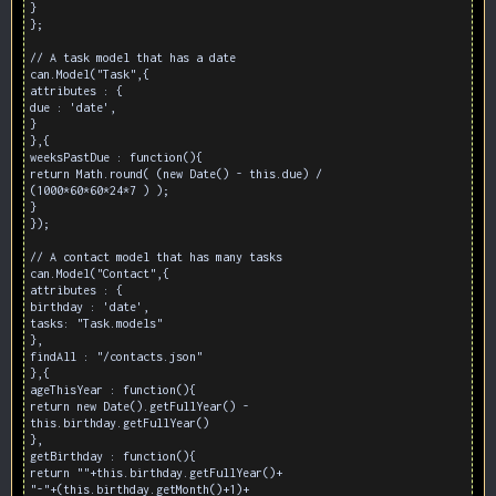
}
};
// A task model that has a date
can.Model("Task",{
attributes : {
due : 'date',
}
},{
weeksPastDue : function(){
return Math.round( (new Date() - this.due) /
(1000*60*60*24*7 ) );
}
});
// A contact model that has many tasks
can.Model("Contact",{
attributes : {
birthday : 'date',
tasks: "Task.models"
},
findAll : "/contacts.json"
},{
ageThisYear : function(){
return new Date().getFullYear() -
this.birthday.getFullYear()
},
getBirthday : function(){
return ""+this.birthday.getFullYear()+
"-"+(this.birthday.getMonth()+1)+