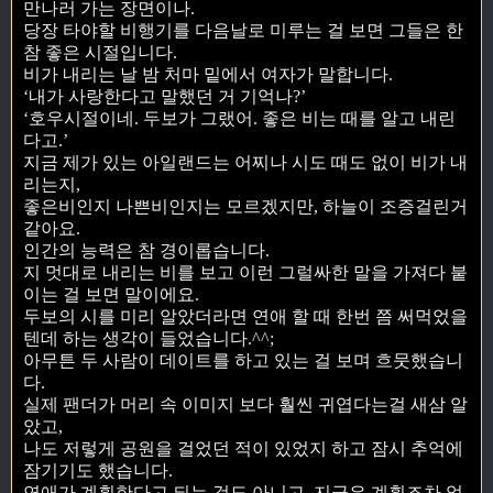
만나러 가는 장면이나.
당장 타야할 비행기를 다음날로 미루는 걸 보면 그들은 한
참 좋은 시절입니다.
비가 내리는 날 밤 처마 밑에서 여자가 말합니다.
‘내가 사랑한다고 말했던 거 기억나?’
‘호우시절이네. 두보가 그랬어. 좋은 비는 때를 알고 내린
다고.’
지금 제가 있는 아일랜드는 어찌나 시도 때도 없이 비가 내
리는지,
좋은비인지 나쁜비인지는 모르겠지만, 하늘이 조증걸린거
같아요.
인간의 능력은 참 경이롭습니다.
지 멋대로 내리는 비를 보고 이런 그럴싸한 말을 가져다 붙
이는 걸 보면 말이에요.
두보의 시를 미리 알았더라면 연애 할 때 한번 쯤 써먹었을
텐데 하는 생각이 들었습니다.^^;
아무튼 두 사람이 데이트를 하고 있는 걸 보며 흐뭇했습니
다.
실제 팬더가 머리 속 이미지 보다 훨씬 귀엽다는걸 새삼 알
았고,
나도 저렇게 공원을 걸었던 적이 있었지 하고 잠시 추억에
잠기기도 했습니다.
연애가 계획한다고 되는 것도 아니고, 지금은 계획조차 없