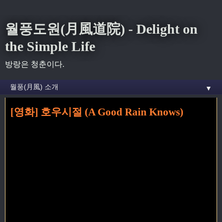
월풍도원(月風道院) - Delight on
the Simple Life
방랑은 청춘이다.
▼
[영화] 호우시절 (A Good Rain Knows)
홈
» 고원원 꼬리가 달린 글