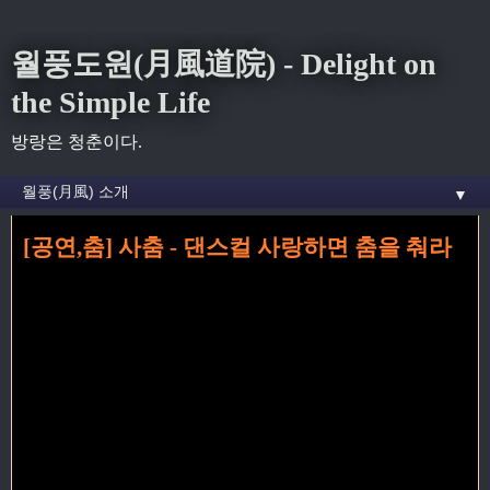
월풍도원(月風道院) - Delight on
the Simple Life
방랑은 청춘이다.
▼
[공연,춤] 사춤 - 댄스컬 사랑하면 춤을 춰라
홈
» 사랑하면 춤을춰라 꼬리가 달린 글