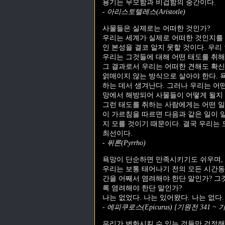
용기는 무모함과 비겁함의 중간이다.
- 아리스토텔레스(Aristotle)
사물들은 실제로는 어떠한 것인가?
우리는 세계가 실제로 어떠한 것인지를 
인 본성을 결코 알지 못할 것이다. 우리
우리는 그것들에 대해 어떤 태도를 취해
그 결과로서 우리는 어떠한 견해도 확신
얽매이지 않는 방식으로 살아야 한다. 
하는 데서 생겨난다. 그러나 우리는 어떤
망에서 해방되어 사물들이 어떻게 될지 
그런 태도를 취하는 사람에게는 어떤 일
이 가르침을 따르면 다음과 같은 일이 일
지 모를 것이기 때문이다. 결국 우리는
최선이다.
- 퓌론(Pyrrho)
욕망이 단순하면 만족시키기도 쉬우며, 
우리는 보통 태어나기 전의 모든 시간동
간을 어째서 염려해야 한단 말인가? 그
록 염려해야 한단 말인가?
나는 없었다. 나는 있어왔다. 나는 없다.
- 에피쿠로스(Epicurus) [기원전 341 ~ 
우리가 변화시킬 수 있는 것들만 걱정해야