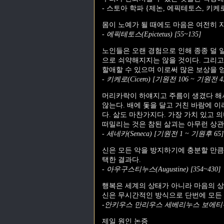
- 스토아 학파 {제논, 에픽테토스, 키케
몸이 노예가 될 때에도 마음은 여전히 
- 에픽테토스(Epictetus) [55~135]
노인들은 오랜 경험으로 인해 종종 덜 
으로 쇠약해지지는 않을 것이다. 그리
할애할 수 있으며 이로써 많은 보상을 
- 키케로(Cicero) [기원전 106 ~ 기원전 4
머리카락이 하얘지고 주름이 생겼다 해서
않는다. 배에 돛을 달고 거친 바람에 
다. 삶도 마찬가지다. 가장 가치 있고
떠밀리는 것은 참된 삶괴는 아무런 상관
- 세네카(Seneca) [기원전 1 ~ 기원후 65]
신은 모든 악을 방지하기에 충분할 만큼
택한 결과다.
- 아우구스티누스(Augustine) [354~430]
행복은 세계의 상태가 아니라 마음의 상
신은 무시간적인 방식으로 단번에 모든 
-안키우스 만리우스 세베리누스 보에티우스(Boe
제일 원인 논증