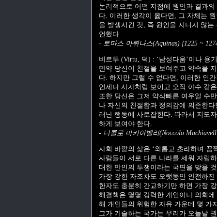
논리적으로 어떤 지점에 원인과 결과의
다. 이러한 생각이 옳다면, 그 자체는
을 발생시킨 것, 즉 원인을 지니지 않는
언했다.
- 토마스 아퀴나스(Aquinas) [1225 ~ 127
비르투 (Virtu, 덕) : ‘남성다움’이나
만약 당신이 친절을 보여주고 약속을 지
다. 하지만 그럴 수 없다면, 이러한 인
언제나 사자처럼 보이고 오직 야수 같은
또한 당신은 그저 약삭빠른 여우일 수만
나 자신의 친절함과 정의감에 의존한다면
러난 행동에 사로잡힌다. 따라서 지도
하게 보여야 한다.
- 니콜로 마키아벨리(Noccolo Machiavelli)
사회 바깥의 삶은 ‘외롭고 초라하며 끔찍
사람들이 서로 다른 나라를 세워 자립하
대한 만인의 투쟁이라는 국면을 맞을 것
가장 강한 자조차도 오랫동안 안전하진 
한자도 충분히 간교하기만 하면 가장 강
해결책은 몇몇 강력한 개인이나 의회에 
해 개인들의 위험한 자유 가운데 몇 가
그가 기술하는 국가는 우리가 오늘날 권