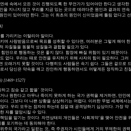
 연쇄 속에서 모든 것이 진행되도록 한 무언가가 있어야만 한다고 생각한
 원인을 지니지 않고 우리를 지금 있는 곳으로 데려다준 원인과 결과의 연속
 원인이 있어야만 한다. 그는 이 최초의 원인이 신이었음에 틀림 없다고 선
4]
 용기를 가리키는 이탈리아 말이다.
키며 사랑받음으로써 목표를 성취할 수 있다면, 여러분은 그렇게 해야 한
간적 자질들을 동물적 성질들과 결합할 필요가 있다.
 힘만으로 행동하는 것은 좋지 않다. 함정에 빠질 위험이 있기 때문이다.
도 없다. 우리는 때로 안전을 유지하기 위해 사자의 힘이 필요하다. 그러
 오래가지 못할 것이다. 다행히도 사람들은 속기 쉽다. 그들은 겉으로 
자로서 당신은 약속을 깨고 잔인하게 행동하면서도 어떻게든 정직하고 친
 [1469~1527]
하고 짐승 같고 짧을’ 것이다.
거나 원한다고 아무나 죽이지 못하게 하는 국가 권력을 제거하면, 만인에
이다. 그보다 더 나쁜 상황을 상상하기는 어렵다. 이러한 무법 세계에서
않다. 우리 모두는 잠자야 하는데 잠잘 때 공격당하기 십상이다. 가장 약
한 자를 멸망시킬 수 있다.
책임을 맡기는 것이다. 자연상태의 개인들은 ‘사회계약’을 맺어 안전을 
지를 포기하는 데 동의해야 한다.
위주의 국가라고 일컫는 것, 즉 주권자가 시민들에게 거의 무제한의 권력