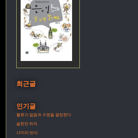
최근글
인기글
혈류가 젊음과 수명을 결정한다
술한잔 하자.
12미리 반삭.