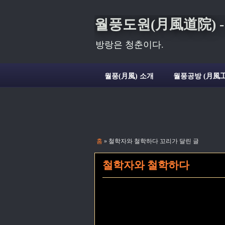
월풍도원(月風道院) - Deli
방랑은 청춘이다.
월풍(月風) 소개
월풍공방 (月風工
홈
» 철학자와 철학하다 꼬리가 달린 글
철학자와 철학하다