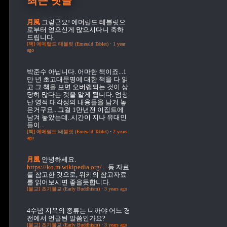
최근 댓글
月風
그렇군요! 에머랄드 테블릿으
로부터 얻으신게 많으시다니 축하
드립니다.
[책] 에메랄드 태블릿 (Emerald Tablet)
·
1 year
ago
적
박준수
아닙니다. 어마한 책이죠...1
만 년 초고대문명에 대한 책을 다 읽
고 그 책을 보면 오버랩되는 것이 상
당히 많다는 것을 알게 됩니다. 엄청
난 영적 대각성의 내용들을 남겨 놓
은거구요...그걸 1만년전 이집트에
남겨 놓았는데..시간이 지나 유대인
들이...
[책] 에메랄드 태블릿 (Emerald Tablet)
·
2 years
ago
月風
안녕하세요.
https://ko.m.wikipedia.org/...
등 자료
를 참고한 것으로, 위키의 참고자료
를 읽어보시면 좋을듯합니다.
[불교] 초기불교 (Early Buddhism)
·
3 years ago
4수념
지옥의 종류는 니까야 어느 경
전에서 언급된 말씀인가요?
[불교] 초기불교 (Early Buddhism)
·
3 years ago