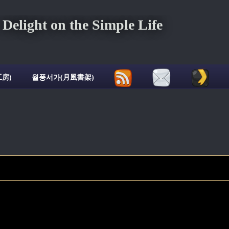
ght on the Simple Life
房)
월풍서가(月風書架)