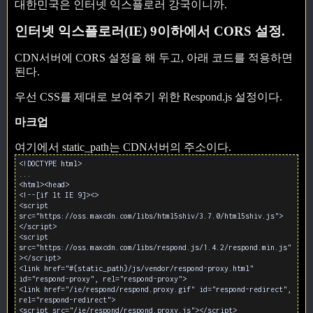
대한민국은 인터넷 익스플로러 강국이니까.
인터넷 익스플로러(IE) 9이하에서 CORS 설정.
CDN서버에 CORS 설정을 해 두고, 아래 코드를 적용하면
된다.
우선 CSS를 제대로 보여주기 위한 Respond.js 설정이다.
마크업
여기에서 static_path는 CDN서버의 주소이다.
<!DOCTYPE html>
...
<html><head>
<!--[if lt IE 9]><>
<script
src="https://oss.maxcdn.com/libs/html5shiv/3.7.0/html5shiv.js">
</script>
<script
src="https://oss.maxcdn.com/libs/respond.js/1.4.2/respond.min.js"
></script>
<link href="#{static_path}/js/vendor/respond-proxy.html"
id="respond-proxy", rel="respond-proxy">
<link href="/ie/respond/respond.proxy.gif" id="respond-redirect",
rel="respond-redirect">
<script src="/ie/respond/respond.proxy.js"></script>