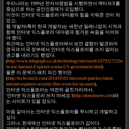
우리나라는 1999년 전자서명법을 시행하면서 액티브X를
중심으로 하는 공인인증제가 도입됐다.
이것이 인터넷 익스플로러 대마왕의 힘을 키워준 것이 되
었고,
웹 개발자(특히 한국 개발자)는 새천년 밀레니엄의 시작과
함께 인터넷 익스플로러 대마왕과 힘겨운 싸움을 이어와
야 했다.
최근에는 인터넷 익스플로러에서 보안 결함이 발견되어
영국과 미국 정부에서 인터넷 익스플로러를 쓰지 말라는
권고를 내리기도 했었다.
(
http://www.telegraph.co.uk/technology/microsoft/10793272/Do
nt-use-Internet-Explorer-warns-US-government.html
)
물론 이 문제가 패치 되긴 했지만
(
http://techcrunch.com/2014/05/01/microsoft-patches-latest-
internet-explorer-security-flaw-even-for-xp-users
),
인터넷 익스플로러는 여전히 골칫거리여서,
'인터넷 익스플로러 쓰지 마세요.'(
http://donotuseie.com
)라
는 사이트가 있을 정도다.
마음 같아서는 인터넷 익스플로러를 무시하고 개발하고
싶다.
그러나, 한국에선 인터넷 익스플로러가 갑이다.
인터넷 익스플로러에서만 돌아가는 웹사이트가 수두룩하