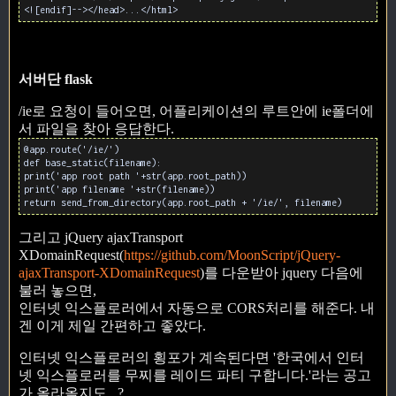
<![endif]--></head>...</html>
서버단 flask
/ie로 요청이 들어오면, 어플리케이션의 루트안에 ie폴더에
서 파일을 찾아 응답한다.
@app.route('/ie/')
def base_static(filename):
print('app root path '+str(app.root_path))
print('app filename '+str(filename))
return send_from_directory(app.root_path + '/ie/', filename)
그리고 jQuery ajaxTransport
XDomainRequest(
https://github.com/MoonScript/jQuery-
ajaxTransport-XDomainRequest
)를 다운받아 jquery 다음에
불러 놓으면,
인터넷 익스플로러에서 자동으로 CORS처리를 해준다. 내
겐 이게 제일 간편하고 좋았다.
인터넷 익스플로러의 횡포가 계속된다면 '한국에서 인터
넷 익스플로러를 무찌를 레이드 파티 구합니다.'라는 공고
가 올라올지도...?