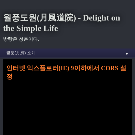
월풍도원(月風道院) - Delight on
the Simple Life
방랑은 청춘이다.
▼
인터넷 익스플로러(IE) 9이하에서 CORS 설
홈
» browser 꼬리가 달린 글
정