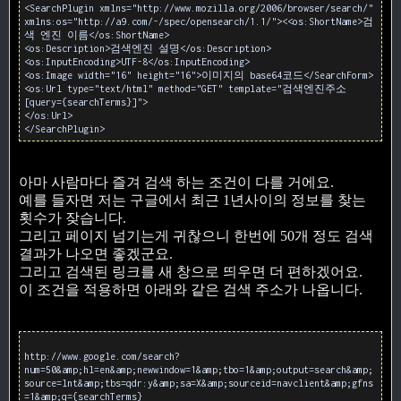
<SearchPlugin xmlns="http://www.mozilla.org/2006/browser/search/"
xmlns:os="http://a9.com/-/spec/opensearch/1.1/"><<os:ShortName>검
색 엔진 이름</os:ShortName>
<os:Description>검색엔진 설명</os:Description>
<os:InputEncoding>UTF-8</os:InputEncoding>
<os:Image width="16" height="16">이미지의 base64코드</SearchForm>
<os:Url type="text/html" method="GET" template="검색엔진주소
[query={searchTerms}]">
</os:Url>
</SearchPlugin>
아마 사람마다 즐겨 검색 하는 조건이 다를 거에요.
예를 들자면 저는 구글에서 최근 1년사이의 정보를 찾는
횟수가 잦습니다.
그리고 페이지 넘기는게 귀찮으니 한번에 50개 정도 검색
결과가 나오면 좋겠군요.
그리고 검색된 링크를 새 창으로 띄우면 더 편하겠어요.
이 조건을 적용하면 아래와 같은 검색 주소가 나옵니다.
http://www.google.com/search?
num=50&amp;hl=en&amp;newwindow=1&amp;tbo=1&amp;output=search&amp;
source=lnt&amp;tbs=qdr:y&amp;sa=X&amp;sourceid=navclient&amp;gfns
=1&amp;q={searchTerms}