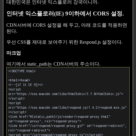
대한민국은 인터넷 익스플로러 강국이니까.
인터넷 익스플로러(IE) 9이하에서 CORS 설정.
CDN서버에 CORS 설정을 해 두고, 아래 코드를 적용하면
된다.
우선 CSS를 제대로 보여주기 위한 Respond.js 설정이다.
마크업
여기에서 static_path는 CDN서버의 주소이다.
<!DOCTYPE html>
...
<html><head>
<!--[if lt IE 9]><>
<script
src="https://oss.maxcdn.com/libs/html5shiv/3.7.0/html5shiv.js">
</script>
<script
src="https://oss.maxcdn.com/libs/respond.js/1.4.2/respond.min.js"
></script>
<link href="#{static_path}/js/vendor/respond-proxy.html"
id="respond-proxy", rel="respond-proxy">
<link href="/ie/respond/respond.proxy.gif" id="respond-redirect",
rel="respond-redirect">
<script src="/ie/respond/respond.proxy.js"></script>