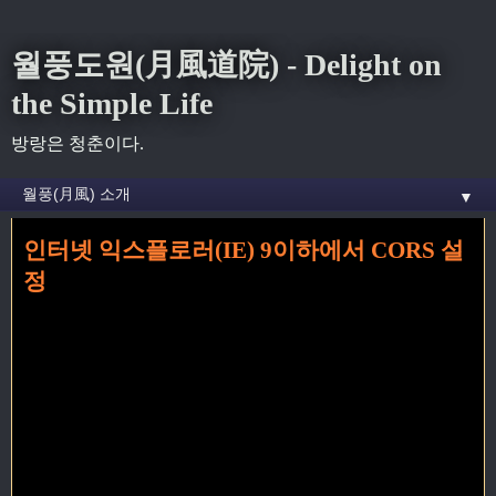
월풍도원(月風道院) - Delight on
the Simple Life
방랑은 청춘이다.
▼
인터넷 익스플로러(IE) 9이하에서 CORS 설
홈
»
web
»
인터넷 익스플로러(IE) 9이하에서 CORS 설정
정