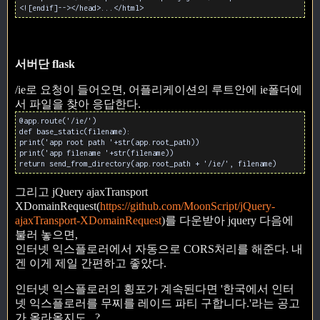
<![endif]--></head>...</html>
서버단 flask
/ie로 요청이 들어오면, 어플리케이션의 루트안에 ie폴더에
서 파일을 찾아 응답한다.
@app.route('/ie/')
def base_static(filename):
print('app root path '+str(app.root_path))
print('app filename '+str(filename))
return send_from_directory(app.root_path + '/ie/', filename)
그리고 jQuery ajaxTransport
XDomainRequest(
https://github.com/MoonScript/jQuery-
ajaxTransport-XDomainRequest
)를 다운받아 jquery 다음에
불러 놓으면,
인터넷 익스플로러에서 자동으로 CORS처리를 해준다. 내
겐 이게 제일 간편하고 좋았다.
인터넷 익스플로러의 횡포가 계속된다면 '한국에서 인터
넷 익스플로러를 무찌를 레이드 파티 구합니다.'라는 공고
가 올라올지도...?