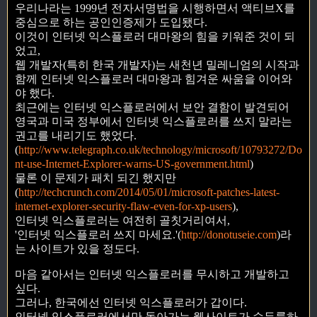
우리나라는 1999년 전자서명법을 시행하면서 액티브X를
중심으로 하는 공인인증제가 도입됐다.
이것이 인터넷 익스플로러 대마왕의 힘을 키워준 것이 되
었고,
웹 개발자(특히 한국 개발자)는 새천년 밀레니엄의 시작과
함께 인터넷 익스플로러 대마왕과 힘겨운 싸움을 이어와
야 했다.
최근에는 인터넷 익스플로러에서 보안 결함이 발견되어
영국과 미국 정부에서 인터넷 익스플로러를 쓰지 말라는
권고를 내리기도 했었다.
(
http://www.telegraph.co.uk/technology/microsoft/10793272/Do
nt-use-Internet-Explorer-warns-US-government.html
)
물론 이 문제가 패치 되긴 했지만
(
http://techcrunch.com/2014/05/01/microsoft-patches-latest-
internet-explorer-security-flaw-even-for-xp-users
),
인터넷 익스플로러는 여전히 골칫거리여서,
'인터넷 익스플로러 쓰지 마세요.'(
http://donotuseie.com
)라
는 사이트가 있을 정도다.
마음 같아서는 인터넷 익스플로러를 무시하고 개발하고
싶다.
그러나, 한국에선 인터넷 익스플로러가 갑이다.
인터넷 익스플로러에서만 돌아가는 웹사이트가 수두룩하