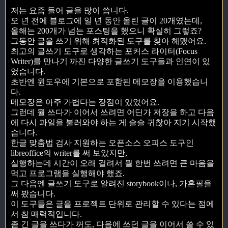
저는 요즘 들어 글을 많이 씁니다.
오 년 전에 블로그에 일 년 동안 올린 글이 20개였는데,
올해는 200개가 넘는 포스팅을 했으니 확실히 그렇죠?
그동안 글을 쓰기 위해 최적화된 도구를 찾아 헤맸어요.
최고의 글쓰기 도구로 생각하는 포커스 라이터(Focus
Writer)를 만나기 까진 다양한 글쓰기 도구들과 인연이 있
었습니다.
초반엔 윈도우에 기본으로 포함된 메모장을 이용했습니
다.
메모장은 아주 가볍다는 장점이 있었어요.
그런데 뭘 쓰다가 이어서 쓰려면 어딘가 저장을 하고 다음
에 다시 파일을 불러와야 하는 게 슬슬 귀찮아 지기 시작했
습니다.
한글 맞춤법 검사 지원하는 오픈소스 오피스 도구인
libreoffice의 writer를 써 보았지만,
실행하는데 시간이 오래 걸려서 뭘 한번 쓰려면 큰 마음을
먹고 프로그램을 실행해야 했죠.
그 다음엔 글쓰기 도구로 알려진 storybook이나, 가혼필을
써 봤습니다.
이 도구들은 글을 프로젝트 단위로 관리할 수 있다는 점에
서 참 매력적입니다.
좀 긴 글을 쓰다가 꺼도, 다음에 쓰던 글을 이어서 쓸 수 있