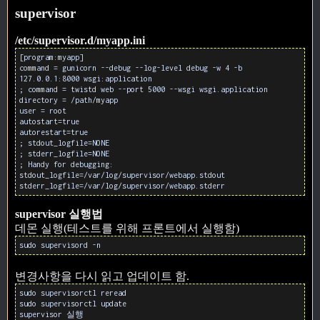
supervisor
/etc/supervisor.d/myapp.ini
[program:myapp]
command = gunicorn --debug --log-level debug -w 4 -b
127.0.0.1:8000 wsgi:application
; command = twistd web --port 5000 --wsgi wsgi.application
directory = /path/myapp
user = root
autostart=true
autorestart=true
; stdout_logfile=NONE
; stderr_logfile=NONE
; Handy for debugging:
stdout_logfile=/var/log/supervisor/webapp.stdout
stderr_logfile=/var/log/supervisor/webapp.stderr
supervisor 실행법
데몬 실행(테스트를 위해 프론트에서 실행함)
sudo supervisord -n
변경사항을 다시 읽고 업데이트 함.
sudo supervisorctl reread
sudo supervisorctl update
supervisor 실행