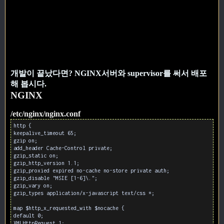
개발이 끝났다면? NGINX서버와 supervisor를 써서 배포
해 봅시다.
NGINX
/etc/nginx/nginx.conf
http {
keepalive_timeout 65;
gzip on;
add_header Cache-Control private;
gzip_static on;
gzip_http_version 1.1;
gzip_proxied expired no-cache no-store private auth;
gzip_disable "MSIE [1-6]\.";
gzip_vary on;
gzip_types application/x-javascript text/css *;
map $http_x_requested_with $nocache {
default 0;
XMLHttpRequest 1;