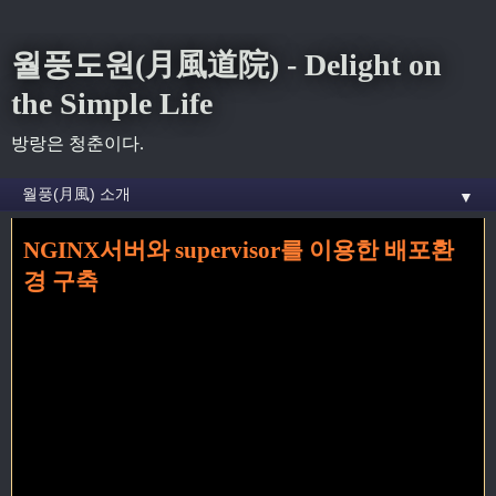
월풍도원(月風道院) - Delight on
the Simple Life
방랑은 청춘이다.
▼
NGINX서버와 supervisor를 이용한 배포환
홈
»
web
»
NGINX서버와 supervisor를 이용한 배포환경 구축
경 구축