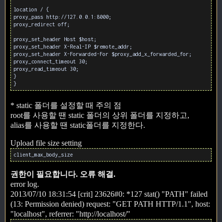
location / {
proxy_pass http://127.0.0.1:8000;
proxy_redirect off;
proxy_set_header Host $host;
proxy_set_header X-Real-IP $remote_addr;
proxy_set_header X-Forwarded-For $proxy_add_x_forwarded_for;
proxy_connect_timeout 30;
proxy_read_timeout 30;
}
}
* static 폴더를 설정할 때 주의 점
root를 사용할 땐 static 폴더의 상위 폴더를 지정하고,
alias를 사용할 땐 static폴더를 지정한다.
Upload file size setting
client_max_body_size
권한이 필요합니다. 오류 해결.
error log.
2013/07/10 18:31:54 [crit] 23626#0: *127 stat() "PATH" failed
(13: Permission denied) request: "GET PATH HTTP/1.1", host:
"localhost", referrer: "http://localhost/"