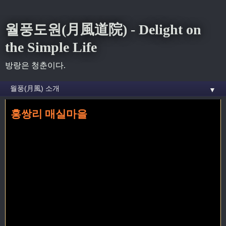
월풍도원(月風道院) - Delight on
the Simple Life
방랑은 청춘이다.
▼
홍쌍리 매실마을
홈
»
홍쌍리
»
홍쌍리 매실마을