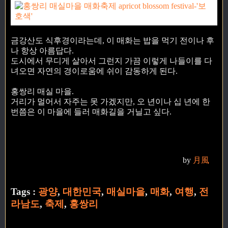
금강산도 식후경이라는데, 이 매화는 밥을 먹기 전이나 후
나 항상 아름답다.
도시에서 무디게 살아서 그런지 가끔 이렇게 나들이를 다
녀오면 자연의 경이로움에 쉬이 감동하게 된다.
홍쌍리 매실 마을.
거리가 멀어서 자주는 못 가겠지만, 오 년이나 십 년에 한
번쯤은 이 마을에 들러 매화길을 거닐고 싶다.
by
月風
Tags :
광양
,
대한민국
,
매실마을
,
매화
,
여행
,
전
라남도
,
축제
,
홍쌍리