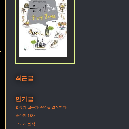
최근글
인기글
혈류가 젊음과 수명을 결정한다
술한잔 하자.
12미리 반삭.