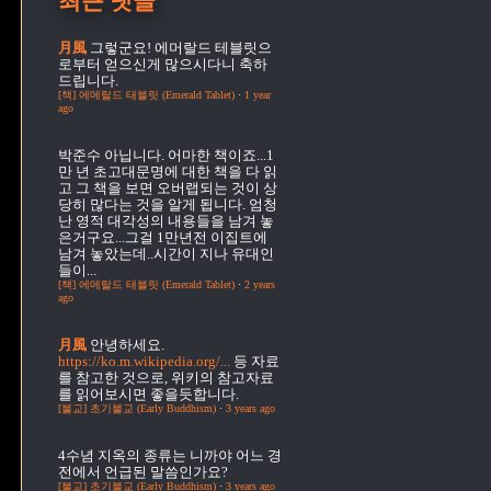
최근 댓글
月風
그렇군요! 에머랄드 테블릿으
로부터 얻으신게 많으시다니 축하
드립니다.
[책] 에메랄드 태블릿 (Emerald Tablet)
·
1 year
ago
박준수
아닙니다. 어마한 책이죠...1
만 년 초고대문명에 대한 책을 다 읽
고 그 책을 보면 오버랩되는 것이 상
당히 많다는 것을 알게 됩니다. 엄청
난 영적 대각성의 내용들을 남겨 놓
은거구요...그걸 1만년전 이집트에
남겨 놓았는데..시간이 지나 유대인
들이...
[책] 에메랄드 태블릿 (Emerald Tablet)
·
2 years
ago
月風
안녕하세요.
https://ko.m.wikipedia.org/...
등 자료
를 참고한 것으로, 위키의 참고자료
를 읽어보시면 좋을듯합니다.
[불교] 초기불교 (Early Buddhism)
·
3 years ago
4수념
지옥의 종류는 니까야 어느 경
전에서 언급된 말씀인가요?
[불교] 초기불교 (Early Buddhism)
·
3 years ago