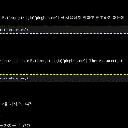
form.getPlugin("plugin name") 을 사용하지 말라고 권고하기 때문에
uginPreferences()
ecommended to use Platform.getPlugin("plugin name"). Then we can not get
uginPreferences();
nce를 가져오느냐?
?
 가져올 수 있다.