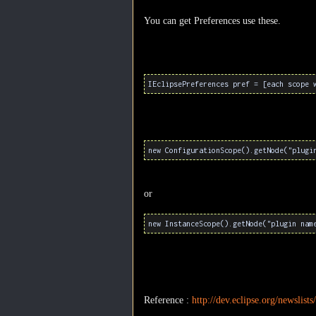
You can get Preferences use these.
IEclipsePreferences pref = [each scope 
new ConfigurationScope().getNode("plugi
or
new InstanceScope().getNode("plugin nam
Reference :
http://dev.eclipse.org/newslis