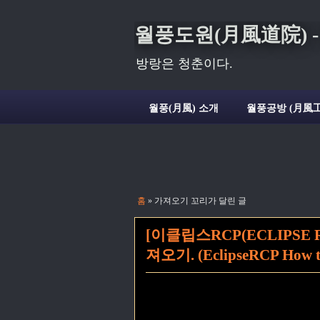
월풍도원(月風道院) - Deli
방랑은 청춘이다.
월풍(月風) 소개
월풍공방 (月風工
홈
» 가져오기 꼬리가 달린 글
[이클립스RCP(ECLIPSE 
져오기. (EclipseRCP How to 