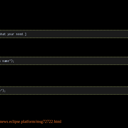
what your need.]
n name");
e");
ts/news.eclipse.platform/msg72722.html