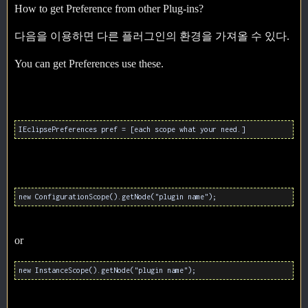
How to get Preference from other Plug-ins?
다음을 이용하면 다른 플러그인의 환경을 가져올 수 있다.
You can get Preferences use these.
IEclipsePreferences pref = [each scope what your need.]
new ConfigurationScope().getNode("plugin name");
or
new InstanceScope().getNode("plugin name");