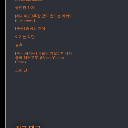
술한잔 하자.
[레시피] 고추장 없이 만드는 라볶이
(fried ramen)
[중국] 중국의 간식
이기는 식단
불혹
[중국,허커우] 베트남 라오까이에서
중국 허커우로. (Hekou Yunnan
China)
그런 날.