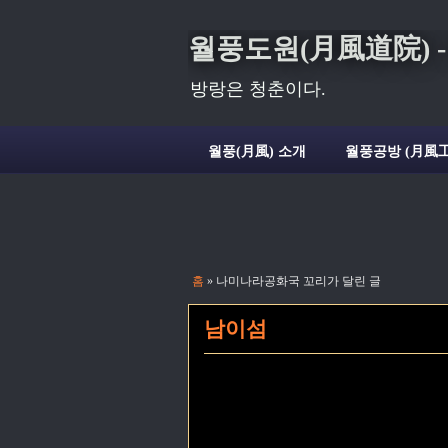
월풍도원(月風道院) - Deli
방랑은 청춘이다.
월풍(月風) 소개
월풍공방 (月風工
홈
» 나미나라공화국 꼬리가 달린 글
남이섬