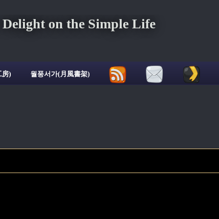
ght on the Simple Life
房)
월풍서가(月風書架)