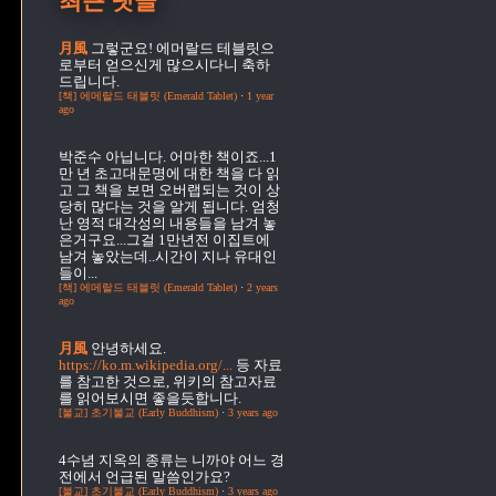
최근 댓글
月風
그렇군요! 에머랄드 테블릿으
로부터 얻으신게 많으시다니 축하
드립니다.
[책] 에메랄드 태블릿 (Emerald Tablet)
·
1 year
ago
박준수
아닙니다. 어마한 책이죠...1
만 년 초고대문명에 대한 책을 다 읽
고 그 책을 보면 오버랩되는 것이 상
당히 많다는 것을 알게 됩니다. 엄청
난 영적 대각성의 내용들을 남겨 놓
은거구요...그걸 1만년전 이집트에
남겨 놓았는데..시간이 지나 유대인
들이...
[책] 에메랄드 태블릿 (Emerald Tablet)
·
2 years
ago
月風
안녕하세요.
https://ko.m.wikipedia.org/...
등 자료
를 참고한 것으로, 위키의 참고자료
를 읽어보시면 좋을듯합니다.
[불교] 초기불교 (Early Buddhism)
·
3 years ago
4수념
지옥의 종류는 니까야 어느 경
전에서 언급된 말씀인가요?
[불교] 초기불교 (Early Buddhism)
·
3 years ago