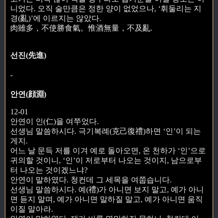
니었다. 오직 술만큼은 정한 양이 없었으나, ‘휘둘리는 지
경(亂)’에 이르지는 않았다.
肉雖多，不使勝食氣。惟酒無量，不及亂.
선진(先進)
-
안연(顔淵)
12-01
안연이 인(仁)을 여쭈었다.
선생님 말씀하시다. 극기복례(克己復禮)하면 ‘인’이 되는
게지.
어느 날 문득 저를 이겨 예로 돌아오면, 온 천하가 ‘인’으로
귀의할 것이니, ‘인’이 저로부터 나오는 것이지, 남으로부
터 나오는 것이겠느냐?
안연이 말하였다. 청컨데 그 세목을 여쭙습니다.
선생님 말씀하시다. 예(禮)가 아니면 보지 말고, 예가 아니
면 듣지 말며, 예가 아니면 말하질 말고, 예가 아니면 움직
이질 말아라.