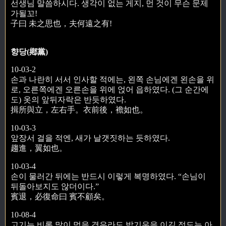
선생님 말씀하시다. 생각이 없는 게지, 먼 것이 무슨 문제
가될꼬!
子曰 未之思也，夫何遠之有!
향당(鄕黨)
10-03-2
손과 나란히 서서 인사할 적에는, 왼쪽 손님에겐 왼손을 위
로, 오른쪽에겐 오른손을 위에 얹어 읍하였다. (그 순간에
도) 옷의 앞뒤자락은 반듯하였다.
揖所與立，左右手。衣前後，襜如也。
10-03-3
앞장서 걸을 적엔, 새가 날갯짓하는 듯하였다.
趨進，翼如也。
10-03-4
손이 물러간 뒤에는 반드시 이렇게 복명하였다. “손님이
뒤돌아보지도 않더이다.”
賓退，必復命曰 賓不顧矣。
10-08-4
고기는 비록 많이 먹을 경우라도 밥기운을 이길 정도는 아