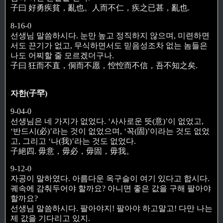
子曰 好勇疾貧，亂也。人而不仁，疾之已甚，亂也.
8-16-0
선생님 말씀하시다. 눈만 높고 정직하지 않으며, 미련하면
서도 끈기가 없고, 무식하면서도 믿음성조차 없는 놈들은
나도 어찌할 줄 모르겠더구나.
子曰 狂而不直，侗而不愿，悾悾而不信，吾不知之矣.
자한(子罕)
9-04-0
선생님은 네 가지가 없었다. ‘사사로운 뜻(意)’이 없었고,
‘반드시(必)’라는 것이 없었으며, ‘꼭(固)’이라는 것도 없었
고, 그리고 ‘나(我)’라는 것도 없었다.
子絕四. 毋意，毋必，毋固，毋我。
9-12-0
자공이 말하였다. 아름다운 옥구슬이 여기 있다고 합시다.
궤속에 감춰두어야 할까요? 아니면 좋은 값을 구해 팔아야
할까요?
선생님 말씀하시다. 팔아야지! 팔아야 하고말고! 다만 나는
제 값을 기다리고 있지.