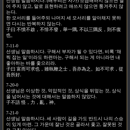
선생님 말씀하시다. (배우려는 자가) 조급해하지 않으면 열
어 주지 않고, 말로 표현하려고 애쓰지 않으면 퉁겨주지 않
는다.
한 모서리를 들어주되 나머지 세 모서리를 알아채지 못하
면 다시는 반복하지 않는다.
子曰 不憤不啟，不悱不發，舉一隅, 不以三隅反，則不復
也。
7-11-0
선생님 말씀하시다. 구해서 부자가 될 수 있다면, 비록 ‘채
찍 잡는 일’이라도 하련마는, 구해서 되는 게 아니라면 내
좋아하는 바를 좇으리라.
子曰 富而可求也，雖執鞭之士，吾亦為之。如不可求，從
吾所好.
7-20-0
선생님은 이상한 것, 억압적인 것, 상식을 뒤엎는 것, 상식
을 넘어서는 것에 대해서는 말씀하지 않았다.
子不語 怪，力，亂，神。
7-21-0
선생님 말씀하시다. 세 사람이 길을 가도 반드시 나의 스승
이 있게 마련. 그 가운데 잘난 것은 골라서 좇고, 잘못된 것