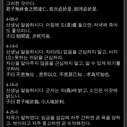
그러한 것이다.
君子無終食之間違仁, 造次必於是, 顛沛必於是.
4-08-0
선생님 말씀하시다. 아침에 도(道)를 들으면, 저녁에 죽어
도 좋으리니.
子曰 朝聞道, 夕死可矣.
4-14-0
선생님 말씀하시다. 자리(位) 없음을 근심하지 말고, 서지
(立) 못하는 까닭을 근심하라.
자신을 알아주지 않음을 근심하지 말고, 알 수 있게 되기를
구하라.
子曰 不患無位，患所以立. 不患莫己知，求為可知也.
4-16-0
선생님 말씀하시다. 군자는 의(義)에 밝고, 소인은 이끗에
밝느니.
子曰 君子喻於義, 小人喻於利.
4-26-0
자유가 말하였다. 임금을 섬김에 자주 간하면 곧 욕을 당하
고, 벗이라고 자주 충고하면 곧 뜨악해진다.