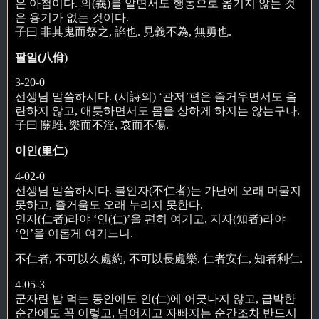
은 아첨이다. 의(義)를 알면서도 행동으로 옮기지 않는 것
은 용기가 없는 것이다.
子曰 非其鬼而祭之, 諂也. 見義不為, 無勇也.
팔일(八佾)
3-20-0
선생님 말씀하시다. (시詩의) ‘관저’편은 즐거우면서도 음
란하지 않고, 애틋하면서도 몸을 상하게 하지는 않는구나.
子曰 關雎, 樂而不淫, 哀而不傷.
이인(里仁)
4-02-0
선생님 말씀하시다. 불인자(不仁者)는 가난에 오래 머물지
못하고, 즐거움도 오래 누리지 못한다.
인자(仁者)라야 ‘인(仁)’을 편히 여기고, 지자(知者)라야
‘인’을 이롭게 여기느니.
不仁者, 不可以久處約, 不可以長處樂. 仁者安仁, 知者利仁.
4-05-3
군자란 밥 먹는 동안에도 인(仁)에 어긋나지 않고, 급박한
순간에도 꼭 이렇고, 넘어지고 자빠지는 순간조차 반드시