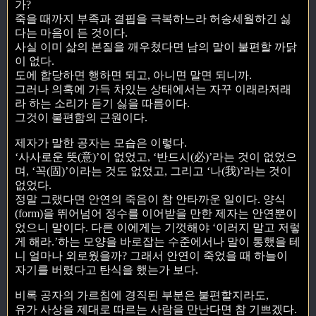
가?
죽을 때까지 부족과 결핍을 극복하느라 허송세월하긴 싫
다는 마음이 든 것이다.
사실 이미 삶의 본질을 깨우쳤다면 남의 말이 불편할 까닭
이 없다.
도에 합당하면 행하면 되고, 아니면 말면 되니까.
그러나 의혹에 가득 차있는 상태에서는 자꾸 이래라저래
라 하는 소리가 듣기 싫을 따름이다.
그것이 불편함의 근원이다.
제자가 말한 공자는 모습은 이렇다.
‘사사로운 뜻(意)’이 없었고, ‘반드시(必)’라는 것이 없었으
며, ‘꼭(固)’이라는 것도 없었고, 그리고 ‘나(我)’라는 것이
없었다.
정말 그랬다면 안연의 죽음이 참 안타까운 일이다. 양식
(form)을 뛰어넘어 정수를 이어받을 만한 제자는 안연뿐이
었으니 말이다. 다른 이에게는 기껏해야 ‘이러지 말고 저렇
게 해라.’하는 모양을 바로잡는 수준에서나 말이 통했을 테
니 얼마나 외로웠을까? 그래서 안연이 죽었을 때 하늘이
자기를 버렸다고 탄식을 했는가 보다.
비록 공자의 가르침에 경직된 부분은 불편할지라도,
유가 사상을 제대로 따르는 사람을 만난다면 참 기쁘겠다.