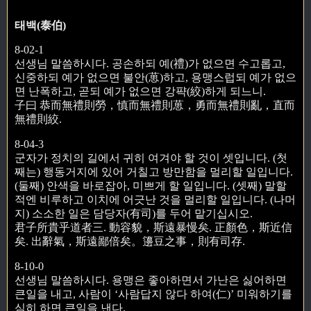
태백(泰伯)
8-02-1
선생님 말씀하시다. 공손하되 예(禮)가 없으면 수고롭고,
신중하되 예가 없으면 불안(葸)하고, 용맹스럽되 예가 없으
면 난폭하고, 곧되 예가 없으면 강퍅(絞)하게 되느니.
子曰 恭而無禮則勞，慎而無禮則葸，勇而無禮則亂，直而
無禮則絞.
8-04-3
군자가 정치의 길에서 귀히 여겨야 할 것이 셋입니다. (첫
째는) 행동거지에 있어 거칠고 방만함을 멀리할 일입니다.
(둘째) 안색을 바로잡아, 미쁘게 할 일입니다. (셋째) 말할
적엔 비루하고 이치에 어긋난 것을 멀리할 일입니다. (나머
지) 소소한 일은 담당자(有司)를 두어 맡기십시오.
君子所貴乎道者三. 動容貌，斯遠暴慢矣. 正顏色，斯近信
矣. 出辭氣，斯遠鄙倍矣。籩豆之事，則有司存.
8-10-0
선생님 말씀하시다. 용맹은 좋아하면서 가난은 싫어하면
큰일을 내고, 사람이 ‘사람답지 않다 하여(仁)’ 미워하기를
심히 하면 큰일을 낸다.