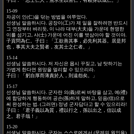
子曰：「志士仁人，無求生以害仁，有殺身以成仁。」
15-09
자공이 인(仁)을 닦는 방법을 여쭈었다.
선생님 말씀하시다. 공장이(工)가 제 일을 잘하려면 반드시
그 연장부터 벼리듯, 이 나라 대부(大夫)들 가운데 현명한
이를 섬기고, 사(士) 가운데 어진 이를 벗삼아야 할 것이야.
子貢問為仁。子曰：「工欲善其事，必先利其器。居是邦
也，事其大夫之賢者，友其士之仁者。」
15-14
선생님 말씀하시다. 저 자신은 몹시 꾸짖고, 남 탓하기는
가볍게 한다면 원망을 멀리할 수 있으리라.
子曰：「躬自厚而薄責於人，則遠怨矣。」
15-17
선생님 말씀하시다. 군자란 의(義)로써 바탕을 삼고, 예(禮)
에 합당하게 행동하며 공손(孫)하게 말하고, 믿음(信)으로
써 완성하는 법. (그러면) 정녕 군자답다고 할 수 있으리라!
子曰：「君子義以為質，禮以行之，孫以出之，信以成
之。君子哉！」
15-20
선생님 말씀하시다. 군자는 스스로에게서 (문제의 원인을)