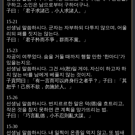
구하고, 소인은 남으로부터 구하더구나.
子曰：「君子求諸己，小人求諸人。」
15-21
선생님 말씀하시다. 군자는 자부하되 다투지 않으며, 어울
리되 패를 짓지는 않는다.
子曰：「君子矜而不爭，群而不黨。」
15-23
자공이 여쭈었다. 숨을 거둘 때까지 행할 만한 ‘한마디’가
있을는지요.
선생님 말씀하시다. 그건 서(恕)일 게야. 자신이 하고자 하
지 않는 바를 남에게 베풀지 않는 것이지.
子貢問曰：「有一言而可以終身行之者乎？」子曰：「其
恕乎！己所不欲，勿施於人。」
15-26
선생님 말씀하시다. 번지르르한 말은 덕(德)을 흐트리고,
작은 것을 참지 못하면 큰 계획을 망가뜨리는 법.
子曰：「巧言亂德，小不忍則亂大謀。」
15-30
선생님 말씀하시다. 내 일찍이 온종일 먹지 않고, 또 밤새