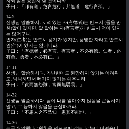
하되 말은 공손히 할 것이니라.
子曰：「邦有道，危言危行；邦無道，危行言孫。」
14-5
선생님 말씀하시다. 덕 있는 자(有德者)는 반드시 (들을 만
한)말이 있지만, 말 잘하는 자(有言者)가 반드시 덕이 있지
는 않더구나.
인자(仁者)는 반드시 용기가 있지만, 용맹한 자라고 반드시
인(仁)이 있지는 않더니라.
子曰：「有德者，必有言。有言者，不必有德。仁者，必
有勇。勇者，不必有仁。」
14-11
선생님 말씀하시다. 가난한데도 원망하지 않기는 어려워
도, 넉넉하면서 뻐기지 않기는 쉬우니라.
子曰：「貧而無怨難，富而無驕易。」
14-32
선생님 말씀하시다. 남이 나를 알아주지 않음을 근심하지
말고, 그 능하지 않음을 근심하거라.
子曰：「不患人之不己知，患其不能也。」
14-36
누군가 말했다. ‘원한을 덕으로써 갚는다.’는데 어떻습니