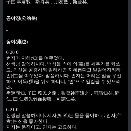
子曰 事君數，斯辱矣，朋友數，斯疏矣.
공야장(公冶長)
-
옹야(雍也)
6-20-0
번지가 지혜(知)를 여쭈었다.
선생님 말씀하시다. 백성들 속에 의(義)를 세우기를 힘쓰
고, 귀신을 공경하되 멀리하면 지혜롭다고 일컬어지리라.
인(仁)을 여쭈었다. 말씀하시다. 인자는 어려운 일을 우선
하고, 이득(獲)을 뒤로 하나니, ‘인’으로 일컬을 수 있으리
라.
樊遲問知. 子曰 務民之義，敬鬼神而遠之，可謂知矣. 問
仁. 曰 仁者先難而後獲，可謂仁矣.
6-21-0
선생님 말씀하시다. 지자(知者)는 물을 좋아하고, 인자(仁
者)는 산을 좋아한다.
지자는 움직이고, 인자는 고요하다.