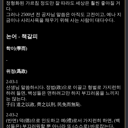
정형화된 가르침 정도만 잘 따라도 세상은 훨씬 좋아질 거
다.
그러나 2500년 전 공자님 말씀은 아직도 고전이고, 예나 지
금이나 사리사욕을 채우기 위해 사는 사람이 대다수다.
논어 - 책갈피
학이(學而)
-
위정(爲政)
2-03-1
선생님 말씀하시다. 정법(政)으로 이끌고 형벌로 가지런히
하려 들면, 백성들은 면하려고만 하지 부끄러움을 느끼지
는 않는다.
子曰 道之以政, 齊之以刑, 民免而無恥.
2-03-2
(반면) 덕(德)으로 인도하고 예(禮)로서 가지런히 하면, (백
성들은) 부끄러워할 뿐 아니라 또 (스스로) 바로잡는다.