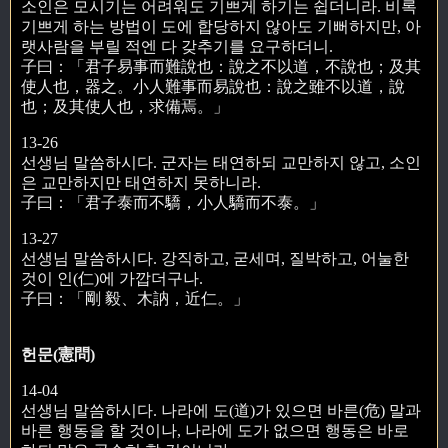
소인은 모시기는 어려워도 기쁘게 하기는 쉽더니라. 비록
기쁘게 하는 방법이 도에 합당하지 않아도 기뻐하지만, 아
랫사람을 부릴 적엔 다 갖추기를 요구하더니.
子曰：「君子易事而難說也：說之不以道，不說也；及其
使人也，器之。小人難事而易說也：說之雖不以道，說
也；及其使人也，求備焉。」
13-26
선생님 말씀하시다. 군자는 태연하되 교만하지 않고, 소인
은 교만하지만 태연하지 못하니라.
子曰：「君子泰而不驕，小人驕而不泰。」
13-27
선생님 말씀하시다. 강직하고, 굳세며, 질박하고, 어눌한
것이 인(仁)에 가깝더구나.
子曰：「剛 毅、木訥，近仁。」
헌문(憲問)
14-04
선생님 말씀하시다. 나라에 도(道)가 있으면 바른(危) 말과
바른 행동을 할 것이나, 나라에 도가 없으면 행동은 바로