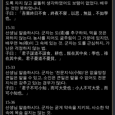
도록 자지 않고 골똘히 생각하였어도 보탬이 없었다. 배우
는 것만 못하였나니.
子曰：「吾嘗終日不食，終夜不寢，以思，無益，不如學
也。」
15-31
선생님 말씀하시다. 군자는 도(道)를 추구하되, 먹을 것은
꾀하지 않는다. 농사를 지어도 굶주림이 그 가운데 있지만,
배우면 녹(祿)이 그 속에 있는 것. 군자는 도를 근심하지, 가
난은 걱정하지 않는 법.
子曰：「君子謀道不謀食。耕也，餒在其中矣；學也，祿
在其中矣。君子憂道不憂貧。」
15-33
선생님 말씀하시다. 군자는 ‘전문지식(小知)’은 없을망정
큰일은 맡을 수 있고, 소인은 큰일은 맡을 수 없어도 전문
지식은 갖추고 있(는 경우가 많)다.
子曰：「君子不可小知，而可大受也；小人不可大受，而
可小知也。」
15-36
선생님 말씀하시다. 군자는 굳게 약속을 지키되, 사소한 약
속에 목숨 걸지는 않는 것.