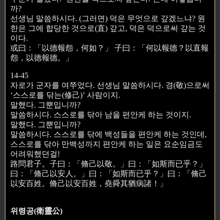
까?
선생님 말씀하시다. (그러면) 덕은 무엇으로 갚겠느냐? 원
한은 그에 합당한 것으로(直) 갚고, 덕은 덕으로써 갚는 것
이다.
或曰：「以德報怨，何如？」 子曰：「何以報德？以直報
怨，以德報德。」
14-45
자로가 군자를 여쭈었다. 선생님 말씀하시다. 경(敬)으로써
‘스스로를 닦는(修己)’ 사람이지.
말했다. 그뿐입니까?
말씀하시다. 스스로를 닦아 남을 편안케 하는 것이지.
말했다. 그뿐입니까?
말씀하시다. 스스로를 닦에 백성들을 편안케 하는 것인데,
스스로를 닦아 만백성까지 편안케 하는 일은 요순임금도
어려워했던걸!
路問君子。子曰：「脩己以敬。」曰：「如斯而已乎？」
曰：「脩己以安人。」曰：「如斯而已乎？」曰：「脩己
以安百姓。脩己以安百姓，堯舜其猶病諸！」
위령공(衛靈公)