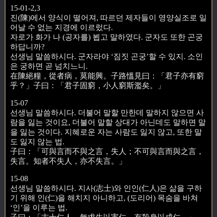
15-01-2,3
진(陳)에서 양식이 떨어져, 따르던 제자들이 영양실조로 일
어날 수 없는 지경에 이르렀다.
자로가 화가 나 (공자를) 뵙고 말하였다. 군자도 또한 곤궁
하답니까?
선생님 말씀하시다. 군자라야 ‘짐짓 곤궁’할 수 있지. 소인
은 궁하면 곧 넘치느니.
在陳絕糧，從者病，莫能興。子路慍見曰：「君子亦有窮
乎？」子曰：「君子固窮，小人窮斯濫矣。」
15-07
선생님 말씀하시다. 더불어 말할 만한데 말하지 않으면 사
람을 잃는 것이요, 더불어 말할 상대가 아닌데도 말하면 말
을 잃는 것이다. 지혜로운 자는 사람도 잃지 않고, 또한 말
도 잃지 않는 법.
子曰：「可與言而不與之言，失人；不可與言而與之言，
失言。知者不失人，亦不失言。」
15-08
선생님 말씀하시다. 지사(志士)와 인인(仁人)은 삶을 구하
기 위해 인(仁)을 해치지 아니하고, (도리어) 목숨을 바쳐
‘인’을 이루는 법.