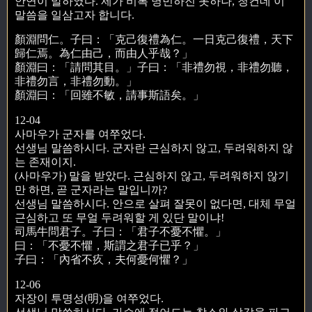
안연이 말하였다. 제가 비록 명민하진 못하나, 청컨데 이
말씀을 일삼고자 합니다.
顏淵問仁。子曰：「克己復禮為仁。一日克己復禮，天下
歸仁焉。為仁由己，而由人乎哉？」
顏淵曰：「請問其目。」子曰：「非禮勿視，非禮勿聽，
非禮勿言，非禮勿動。」
顏淵曰：「回雖不敏，請事斯語矣。」
12-04
사마우가 군자를 여쭈었다.
선생님 말씀하시다. 군자란 근심하지 않고, 두려워하지 않
는 존재이지.
(사마우가) 말을 받았다. 근심하지 않고, 두려워하지 않기
만 하면, 곧 군자라는 말입니까?
선생님 말씀하시다. 안으로 살펴 잘못이 없다면, 대체 무얼
근심하고 또 무얼 두려워할 게 있단 말이냐!
司馬牛問君子。子曰：「君子不憂不懼。」
曰：「不憂不懼，斯謂之君子已乎？」
子曰：「內省不疚，夫何憂何懼？」
12-06
자장이 투명성(明)을 여쭈었다.