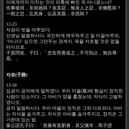
이에게까지 미치는 것이 의혹에 빠진 게 아니겠느냐?
先事後得，非崇德與？攻其惡，無攻人之惡，非脩慝與？
一朝之忿，忘其身，以及其親，非惑與？
12-23
자공이 벗을 여쭈었다.
선생님 말씀하시다. 곡진하게 깨우쳐주고 잘 이끌어주되,
‘아니다’ 싶으면 그만두는 관계지. 욕을 자초할 것은 없을
터이므로.
子貢問友。子曰：「忠告而善道之，不可則止，無自辱
焉。」
자로(子路)
13-18
섭공이 공자에게 말하였다. 우리 마을(黨)에 행실이 정직한
사람이 있소이다. 그 아비가 양을 훔쳤는데, 자식이 고발하
였다오.
공자 말씀하시다. 우리 마을의 정직은 그와 다르외다. 아비
는 자식을 숨겨주고, 자식은 아비를 숨겨주지요. 정직은 그
가운데 있는 법.
葉公語孔子曰：「吾黨有直躬者，其父攘羊，而子證