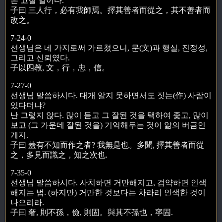
은 고칠 일이다.
子曰 三人行，必有我師焉。擇其善者而從之，其不善者而
改之。
7-24-0
선생님은 네 가지로써 가르쳤으니, 문(文)과 행실, 진정성,
그리고 신뢰였다.
子以四教, 文，行，忠，信。
7-27-0
선생님 말씀하시다. 대개 알지 못하면서도 짓는(作) 사람이
있다더냐?
난 그렇지 않다. 많이 듣고 그 잘된 것을 택하여 좇고, 많이
보고 (그 가운데 잘된 것을) 기억해두는 것이 앎의 버금인
게지.
子曰 蓋有不知而作之者? 我無是也。多聞, 擇其善者而從
之，多見而識之，知之次也.
7-35-0
선생님 말씀하시다. 사치하면 거만해지고, 검약하면 인색
해지는 법. (하지만) 거만한 것보다는 차라리 인색한 것이
나으리라.
子曰 奢, 則不孫，儉, 則固。與其不孫也，寧固.