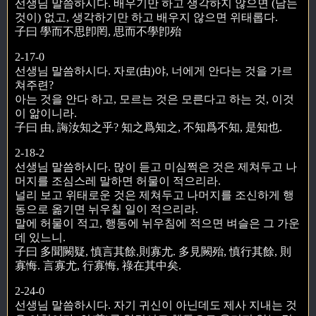
선생님 말씀하시다. 배우기만 하고 생각하지 않으면 (남는
것이) 없고, 생각하기만 하고 배우지 않으면 위태롭다.
子曰 學而不思卽罔, 思而不學卽殆
2-17-0
선생님 말씀하시다. 자로(由)야, 너에게 안다는 것을 가르
쳐주련?
아는 것을 안다 하고, 모르는 것은 모른다고 하는 것, 이것
이 앎이니라.
子曰 由, 誨汝知之乎? 知之爲知之, 不知爲不知, 是知也.
2-18-2
선생님 말씀하시다. 많이 듣고 미심쩍은 것은 제쳐두고 나
머지를 조심스레 말하면 허물이 적으리라.
널리 보고 위태로운 것은 제쳐두고 나머지를 조신하게 행
동으로 옮기면 뉘우칠 일이 적으리라.
말에 허물이 적고, 행동에 뉘우침에 적으면 벼슬은 그 가운
데 있느니.
子曰 多聞闕疑, 慎言其餘,則寡尤. 多見闕殆, 慎行其餘, 則
寡悔. 言寡尤, 行寡悔, 祿在其中矣.
2-24-0
선생님 말씀하시다. 자기 귀신이 아닌데도 제사 지내는 것