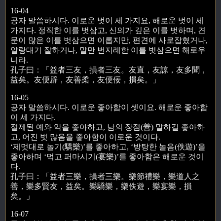
16-04
공자 말씀하시다. 이로운 벗이 세 가지요, 해로운 벗이 세
가지다. 정직한 이를 벗삼고, 신의가 깊은 이를 벗하며, 견
문이 많은 이를 벗삼으면 이롭지만, 편견에 사로잡혔거나,
알랑대기 잘하거나, 말만 번지레한 이를 벗삼으면 해로우
니라.
孔子曰：「益者三友，損者三友。友直，友諒，友多聞，
益矣。友便辟，友善柔，友便佞，損矣。」
16-05
공자 말씀하시다. 이로운 좋아함이 셋이요. 해로운 좋아함
이 세 가지다.
절제된 예와 악을 좋아하고, 남의 장점(善) 말하길 좋아하
고, 어진 벗 많음을 좋아함이 이로운 것이다.
‘제멋대로 놀기(驕樂)’를 좋아하고, ‘방탕한 놀음(佚遊)’을
좋아하며 ‘먹고 퍼마시기(宴樂)’를 좋아함은 해로운 것이
다.
孔子曰：「益者三樂，損者三樂。樂節禮樂，樂道人之
善，樂多賢友，益矣。樂驕樂，樂佚遊，樂宴樂，損
矣。」
16-07