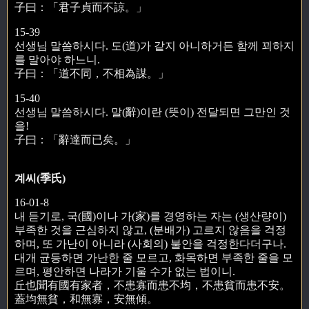
子曰：「君子貞而不諒。」
15-39
선생님 말씀하시다. 도(道)가 같지 아니하거든 함께 꾀하지
를 말아야 하느니.
子曰：「道不同，不相為謀。」
15-40
선생님 말씀하시다. 말(辭)이란 (뜻이) 전달되면 그만인 것
을!
子曰：「辭達而已矣。」
계씨(季氏)
16-01-8
내 듣기로, 국(國)이나 가(家)를 경영하는 자는 (생산량이)
부족한 것을 근심하지 않고, (분배가) 고르지 않음을 걱정
하며, 또 가난이 아니라 (사회의) 불안을 걱정한다더구나.
대개 균등하면 가난한 줄 모르고, 화목하면 부족한 줄을 모
르며, 평안하면 나라가 기울 수가 없는 법이니.
丘也聞有國有家者，不患寡而患不均，不患貧而患不安。
蓋均無貧，和無寡，安無傾。