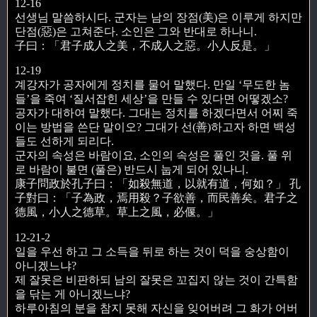
12-16
선생님 말씀하시다. 군자는 남의 장점(美)은 이루게 하지만
단점(惡)은 고쳐준다. 소인은 그와 반대로 하나니.
子曰：「君子成人之美，不成人之惡。小人反是。」
12-19
계강자가 공자에게 정치를 물어 말했다. 만일 ‘무도한 놈
들’을 죽여 ‘질서잡힌 세상’을 만들 수 있다면 어떻겠소?
공자가 대하여 말했다. 그대는 정치를 하겠다면서 어찌 죽
이는 방법을 쓴단 말이오? 그대가 선(善)하고자 하면 백성
들도 선하게 되리다.
군자의 속성은 바람이요, 소인의 속성은 풀인 것을. 풀 위
로 바람이 불면 (풀은) 반드시 눕게 되어 있나니.
康子問政於孔子曰：「如殺無道，以就有道，何如？」 孔
子對曰：「子為政，焉用殺？子欲善，而民善矣。君子之
德風，小人之德草。草上之風，必偃。」
12-21-2
일을 우선 하고 그 소득을 뒤로 하는 것이 덕을 숭상함이
아니겠느냐?
제 잘못은 비판하되 남의 잘못은 꼬집지 않는 것이 간특함
을 닦는 게 아니겠느냐?
하루아침의 분을 참지 못해 자신을 잊어버려 그 화가 어버