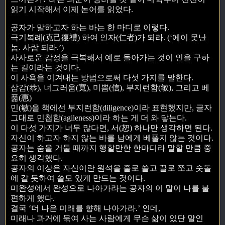
읽기 시작해서 이제 논어를 읽었다.
공자가 말하고자 하는 바는 한 마디로 이렇다.
극기복례(克己復禮) 하여 인자(仁者)가 되라. (‘에이 못난
놈. 사람 되라.’)
사사로운 감정을 극복해서 예로 돌아가는 것이 인을 구하
는 길이라는 것이다.
이 사욕을 이겨내는 방법으로써 다섯 가지를 말한다.
삼감(恭), 너그러움(寬), 미쁨(信), 부지런함(敏), 그리고 베
풂(惠)
민(敏)을 책에선 부지런함(diligence)이라 표현했지만, 글자
그대로 민첩함(agileness)이라 하는 게 더 와 닿는다.
이 다섯 가지가 너무 많다면, 서(恕) 하나만 생각하면 된다.
자신이 하고자 하지 않는 바를 남에게 베풀지 않는 것이다.
공자는 숨을 거둘 때까지 행할만한 한마디라 말할 만큼 중
요히 생각했다.
공자의 이상은 자신이란 원석을 줄로 쓸고 끌로 쪼고 숫돌
에 갈 듯하여 쓸모 있게 만드는 것이다.
미완성에서 완성으로 나아가라는 공자의 이 말이 나를 불
편하게 했다.
결국 ‘더 나은 미래를 향해 나아가라.’ 인데,
미래나 과거에 묶여 사는 사람에게 무슨 삶이 있단 말인