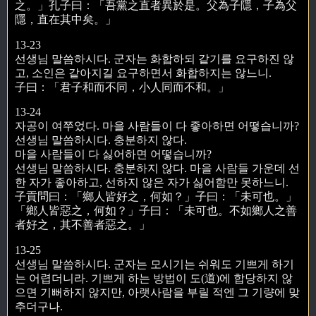
之。」孔子曰：「吾黨之直者異於是。父為子隱，子為父
隱，直在其中矣。」
13-23
선생님 말씀하시다. 군자는 화합하되 같기를 요구하진 않
고, 소인은 같아지길 요구하면서 화합하지는 않느니.
子曰：「君子和而不同，小人同而不和。」
13-24
자공이 여쭈었다. 마을 사람들이 다 좋아하면 어떻습니까?
선생님 말씀하시다. 충분하지 않다.
마을 사람들이 다 싫어하면 어떻습니까?
선생님 말씀하시다. 충분하지 않다. 마을 사람들 가운데 선
한 자가 좋아하고, 선하지 않은 자가 싫어함만 못하느니.
子貢問曰：「鄉人皆好之，何如？」子曰：「未可也。」
「鄉人皆惡之，何如？」子曰：「未可也。不如鄉人之善
者好之，其不善者惡之。」
13-25
선생님 말씀하시다. 군자는 모시기는 쉬워도 기쁘게 하기
는 어렵더니라. 기쁘게 하는 방법이 도(道)에 합당하지 않
으면 기뻐하지 않지만, 아랫사람을 부릴 적엔 그 기량에 맞
추더구나.