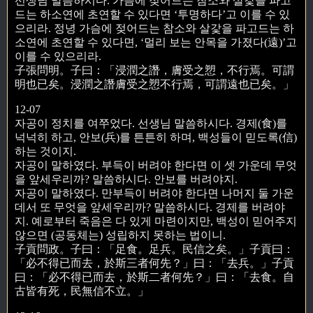
선생님 말씀하시다. 가슴에 젖어드는 참소와 살갗을 파고
드는 하소연에 초연할 수 있다면 ‘투명하다’고 이를 수 있
으리라. 정녕 가슴에 젖어드는 참소와 살갗을 파고드는 하
소연에 초연할 수 있다면, ‘멀리 보는 안목을 가졌다(遠)’고
이를 수 있으리라.
子張問明。子曰：「浸潤之譖，膚受之愬，不行焉。可謂
明也已矣。浸潤之譖膚受之愬不行焉，可謂遠也已矣。」
12-07
자공이 정치를 여쭈었다. 선생님 말씀하시다. 경제(食)를
넉넉히 하고, 안보(兵)를 튼튼히 하며, 백성들이 믿도록(信)
하는 것이지.
자공이 말하였다. 부득이 버려야 한다면 이 셋 가운데 무엇
을 앞세우리까? 말씀하시다. 안보를 버려야지.
자공이 말하였다. 만부득이 버려야 한다면 나머지 둘 가운
데서 또 무엇을 앞세우리까? 말씀하시다. 경제를 버려야
지. 예로부터 죽음은 다 있게 마련이지만, 백성이 믿어주지
않으면 (공동체는) 성립하지 못하는 법이니.
子貢問政。子曰：「足食。足兵。民信之矣。」子貢曰：
「必不得已而去，於斯三者何先？」曰：「去兵。」子貢
曰：「必不得已而去，於斯二者何先？」曰：「去食。自
古皆有死，民無信不立。」