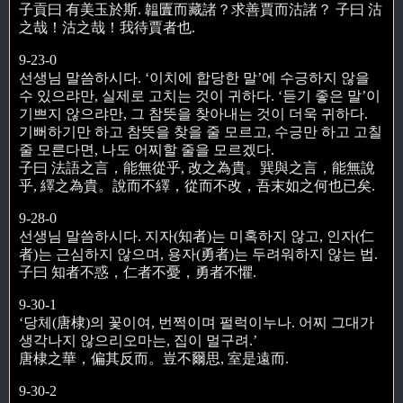
子貢曰 有美玉於斯. 韞匵而藏諸？求善賈而沽諸？ 子曰 沽
之哉！沽之哉！我待賈者也.
9-23-0
선생님 말씀하시다. ‘이치에 합당한 말’에 수긍하지 않을
수 있으랴만, 실제로 고치는 것이 귀하다. ‘듣기 좋은 말’이
기쁘지 않으랴만, 그 참뜻을 찾아내는 것이 더욱 귀하다.
기뻐하기만 하고 참뜻을 찾을 줄 모르고, 수긍만 하고 고칠
줄 모른다면, 나도 어찌할 줄을 모르겠다.
子曰 法語之言，能無從乎, 改之為貴。巽與之言，能無說
乎, 繹之為貴。說而不繹，從而不改，吾末如之何也已矣.
9-28-0
선생님 말씀하시다. 지자(知者)는 미혹하지 않고, 인자(仁
者)는 근심하지 않으며, 용자(勇者)는 두려워하지 않는 법.
子曰 知者不惑，仁者不憂，勇者不懼.
9-30-1
‘당체(唐棣)의 꽃이여, 번쩍이며 펄럭이누나. 어찌 그대가
생각나지 않으리오마는, 집이 멀구려.’
唐棣之華，偏其反而。豈不爾思, 室是遠而.
9-30-2