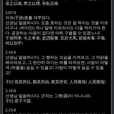
道之以德, 齊之以禮, 有恥且格
2-07-0
자유(子游)효를 여쭈었다.
선생님 말씀하시다. 요즘 효라는 것은 잘 먹이는 것을 이르
더구나. (하지만) 개나 말에 이르러서도 다들 먹이기야 한
다. 공경하는 마음이 없다면 어찌 구별할 수 있겠느냐!
子游問孝. 今之孝者, 是謂能養. 至於犬馬, 皆能有養. 不敬,
何以別乎!
2-10-0
선생님 말씀하시다. 그 행하는 모습을 지켜보고, 그 까닭을
헤아려보고, 그 편안히 여기는 바를 따져보면, 사람이 어떻
게 (허물을) 숨길 수 있을꼬! 사람이 어떻게 숨길 수 있을
꼬!
子曰 視其所以, 觀其所由, 察其所安, 人焉瘦哉! 人焉瘦哉!
2-10-0
선생님 말씀하시다. 군자는 그릇(器)이 아니니라.
子曰 君子不器.
2-15-0