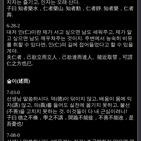
지자는 즐기고, 인자는 오래 산다.
子曰 知者樂水，仁者樂山. 知者動，仁者靜. 知者樂，仁者
壽.
6-28-2
대저 인(仁)이란 제가 서고 싶으면 남도 세워주고, 제가 알
고 싶으면 남도 깨우쳐주는 것이지. 주변에서 능숙히 비유
를 취할 수 있다면, 인(仁)의 길에 접어들었다고 할 수 있을
게야.
夫仁者，己欲立而立人，己欲達而達人。能近取譬，可謂
仁之方也已.
술이(述而)
7-03-0
선생님 말씀하시다. 덕(德)이 닦이지 않고, 배움이 몸에 익
지(講) 않고, 의(義)를 들어도 실천에 옮기지 못하고, 불선
(不善)을 고치지 못하는 것. 이것들이 다 내 근심이려니!
子曰 德之不脩，學之不講，聞義不能徙，不善不能改，是
吾憂也!
7-08-0