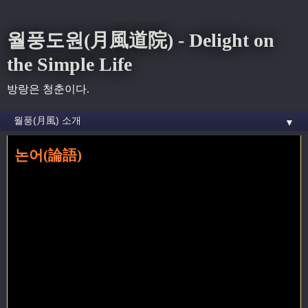
월풍도원(月風道院) - Delight on
the Simple Life
방랑은 청춘이다.
▼
논어(論語)
홈
» 배병삼 주석 꼬리가 달린 글