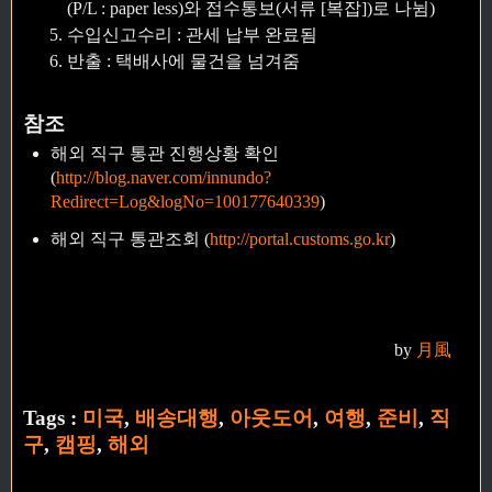
(P/L : paper less)와 접수통보(서류 [복잡])로 나뉨)
수입신고수리 : 관세 납부 완료됨
반출 : 택배사에 물건을 넘겨줌
참조
해외 직구 통관 진행상황 확인
(
http://blog.naver.com/innundo?
Redirect=Log&logNo=100177640339
)
해외 직구 통관조회 (
http://portal.customs.go.kr
)
by
月風
Tags :
미국
,
배송대행
,
아웃도어
,
여행
,
준비
,
직
구
,
캠핑
,
해외