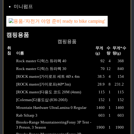
미니펌프
캠핑용품
캠핑용품
취
무게
수
무게*수
침
이름
(g)
량
량(g)
Rock master 디럭스 듀라펙 40
92
4
368
Rock master 디럭스 듀라펙 30
70
12
840
[ROCK master]가이로프 세트 4Ø x 4m
38.5
4
154
[ROCK master]가이로프(4Ø*3m)
28.9
8
231.2
[ROCK master]다용도 코드 20M (4mm)
115
1
115
[Coleman]다용도삽 (836-200J)
152
1
152
Mountain Hardware UltraLamina 0 Regular
1460
1
1460
Rab Siltarp 3
603
1
603
Brooks-Range MountaineeringForay 3P Tent -
3 Person, 3 Season
1900
1
1900