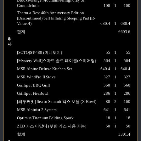
Brooks-Range MountaineeringForay 3P
Groundcloth
100
1
100
Therm-a-Rest 40th Anniversary Edition
(Discontinued) Self Inflating Sleeping Pad (R-
Value:4)
680.4
1
680.4
합계
6603.6
취
사
[SOTO]ST-480 (미니토치)
55
1
55
[Mystery Wall]스마트 솔로 테이블(스퀘어형)
564
1
564
MSR Alpine Deluxe Kitchen Set
640.4
1
640.4
MSR WindPro II Stove
327
1
327
Grilliput BBQ Grill
560
1
560
Grilliput FireBowl
286
1
286
[씨투써밋] Sea to Summit 엑스 보울 (X-Bowl)
80
2
160
MSR Alpinist 2 System
641
1
641
Optimus Titanium Folding Spork
18
1
18
ZED 가스 아답터 (부탄 가스 사용 가능)
50
1
50
합계
3301.4