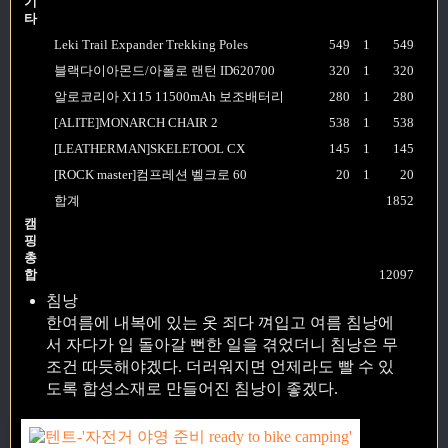
기
타
Leki Trail Expander Trekking Poles
549
1
549
블랙다이아몬드/아폴로 랜턴 ID620700
320
1
320
알로코리아 X115 11500mAh 보조배터리
280
1
280
[ALITE]MONARCH CHAIR 2
538
1
538
[LEATHERMAN]SKELETOOL CX
145
1
145
[ROCK master]컴프레션 벨크로 60
20
1
20
합계
1852
캠
핑
총
합
12097
침낭
한여름에 내복에 있는 옷 죄다 껴입고 여름 침낭에
서 자다가 입 돌아갈 뻔한 일을 겪었더니 침낭은 무
조건 따듯해야겠다. 더러워지면 언제라도 빨 수 있
도록 합성소재로 만들어진 침낭이 좋겠다.