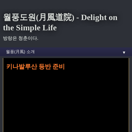
월풍도원(月風道院) - Delight on
the Simple Life
방랑은 청춘이다.
▼
키나발루산 등반 준비
홈
» 준비 꼬리가 달린 글