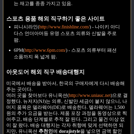
는 재고를 종종 가지고 있음.
스포츠 용품 해외 직구하기 좋은 사이트
피니시라인(
http://www.finishline.com/
) - 나이키 아디
다스 언더아머등 유명 스포츠 의류와 신발을 주로
팜.
6PM(
http://www.6pm.com/
) - 스포츠 의류부터 패션
소품까지 폭 넓게 팜.
아웃도어 해외 직구 배송대행지
미국에서 배송을 받아서, 한국의 구매자에게 다시 배송해
주는 곳이다.
여러 곳을 찾아보다 유니옥션(
http://www.uniauc.net
)으로 결
정했다. 뉴저지(NJ)는 의류, 신발만 세금이 붙지 않으니, 나
머지 품목은 델라웨어(DE)로 배송한다. 델라웨어는 1,500
원의 추가 요금을 받는다. 제품 포장 과정을 동영상으로 찍
어주고, 배송 단계별로 추적 잘 된다. 그리고 물건 이상 없
이 잘 왔다. 배송 대행지는 각자 취향에 맞게 선택하면 되
지만, 유니옥션
추천인
에
dorajistyle
을 넣으면 금액 할인