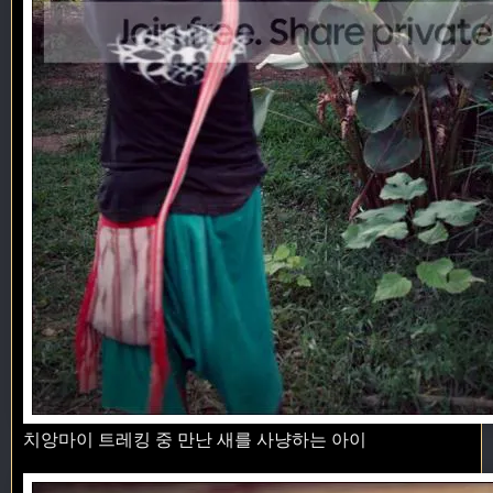
치앙마이 트레킹 중 만난 새를 사냥하는 아이