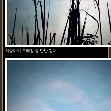
치앙마이 트레킹 중 만난 갈대