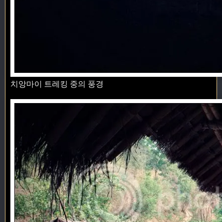
치앙마이 트레킹 중의 풍경