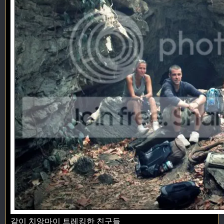
같이 치앙마이 트레킹한 친구들