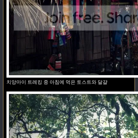
치앙마이 트레킹 중 아침에 먹은 토스트와 달걀