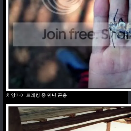
치앙마이 트레킹 중 만난 곤충