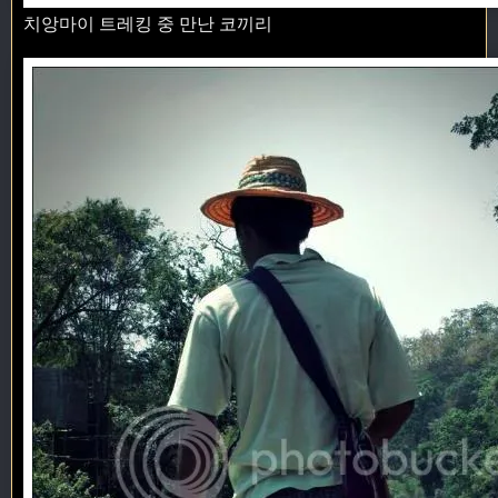
치앙마이 트레킹 중 만난 코끼리