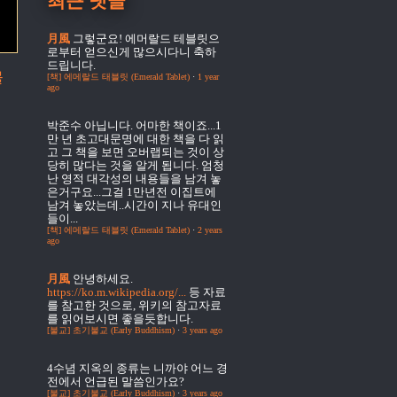
최근 댓글
月風
그렇군요! 에머랄드 테블릿으
로부터 얻으신게 많으시다니 축하
드립니다.
물
[책] 에메랄드 태블릿 (Emerald Tablet)
·
1 year
ago
박준수
아닙니다. 어마한 책이죠...1
만 년 초고대문명에 대한 책을 다 읽
고 그 책을 보면 오버랩되는 것이 상
당히 많다는 것을 알게 됩니다. 엄청
난 영적 대각성의 내용들을 남겨 놓
은거구요...그걸 1만년전 이집트에
남겨 놓았는데..시간이 지나 유대인
들이...
[책] 에메랄드 태블릿 (Emerald Tablet)
·
2 years
ago
月風
안녕하세요.
https://ko.m.wikipedia.org/...
등 자료
를 참고한 것으로, 위키의 참고자료
를 읽어보시면 좋을듯합니다.
[불교] 초기불교 (Early Buddhism)
·
3 years ago
4수념
지옥의 종류는 니까야 어느 경
전에서 언급된 말씀인가요?
[불교] 초기불교 (Early Buddhism)
·
3 years ago