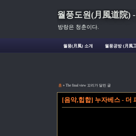
월풍도원(月風道院) - Deli
방랑은 청춘이다.
월풍(月風) 소개
월풍공방 (月風工
홈
» The final view 꼬리가 달린 글
[음악,힙합] 누자베스 - 더 파이날