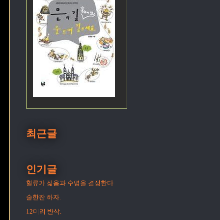
최근글
인기글
혈류가 젊음과 수명을 결정한다
술한잔 하자.
12미리 반삭.